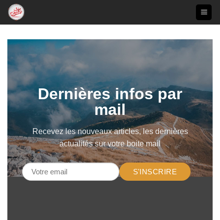
Passer
au
contenu
Dernières infos par
mail
Recevez les nouveaux articles, les dernières
actualités sur votre boite mail
S'INSCRIRE