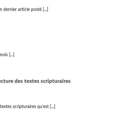
ernier article posté [...]
is [...]
ture des textes scripturaires
s scripturaires qu’est [...]