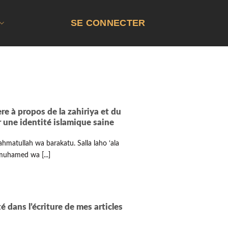
SE CONNECTER
re à propos de la zahiriya et du
r une identité islamique saine
ahmatullah wa barakatu. Salla laho ‘ala
muhamed wa [...]
té dans l’écriture de mes articles