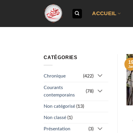
Passer
au
ACCUEIL
contenu
CATÉGORIES
1
Ja
Chronique
(422)
Courants
(78)
contemporains
Non catégorisé
(13)
Non classé
(1)
Présentation
(3)