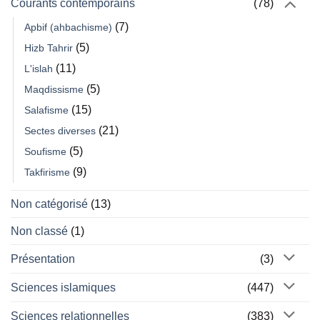
Courants contemporains
(78)
(7)
Apbif (ahbachisme)
(5)
Hizb Tahrir
(11)
L'islah
(5)
Maqdissisme
(15)
Salafisme
(21)
Sectes diverses
(5)
Soufisme
(9)
Takfirisme
Non catégorisé
(13)
Non classé
(1)
Présentation
(3)
Sciences islamiques
(447)
Sciences relationnelles
(383)