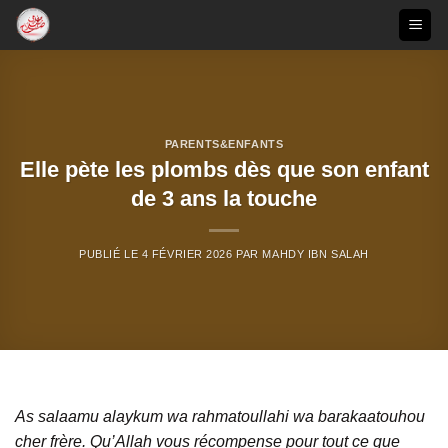
Passer
au
contenu
PARENTS&ENFANTS
Elle pète les plombs dès que son enfant
de 3 ans la touche
PUBLIÉ LE
4 FÉVRIER 2026
PAR
MAHDY IBN SALAH
As salaamu alaykum wa rahmatoullahi wa barakaatouhou
cher frère. Qu’Allah vous récompense pour tout ce que