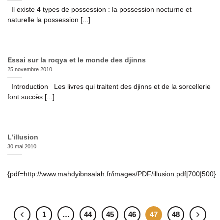
Il existe 4 types de possession : la possession nocturne et
naturelle la possession [...]
Essai sur la roqya et le monde des djinns
25 novembre 2010
Introduction Les livres qui traitent des djinns et de la sorcellerie
font succès [...]
L’illusion
30 mai 2010
{pdf=http://www.mahdyibnsalah.fr/images/PDF/illusion.pdf|700|500}
1
…
44
45
46
47
48