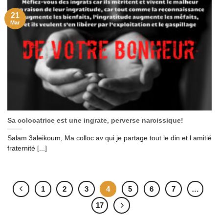
21
Mar
Sa colocatrice est une ingrate, perverse narcissique!
Salam 3aleikoum, Ma colloc av qui je partage tout le din et l amitié
fraternité [...]
1
2
3
4
5
6
7
…
17