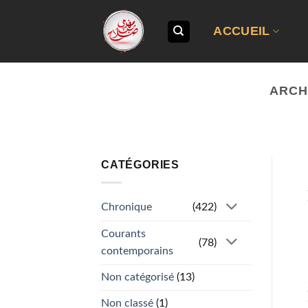
Passer
au
ACCUEIL
contenu
ARCH
CATÉGORIES
Chronique
(422)
Courants
(78)
contemporains
Non catégorisé
(13)
Non classé
(1)