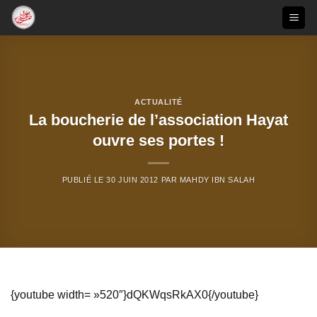
Passer
au
contenu
ACTUALITÉ
La boucherie de l’association Hayat
ouvre ses portes !
PUBLIÉ LE
30 JUIN 2012
PAR
MAHDY IBN SALAH
{youtube width= »520″}dQKWqsRkAX0{/youtube}