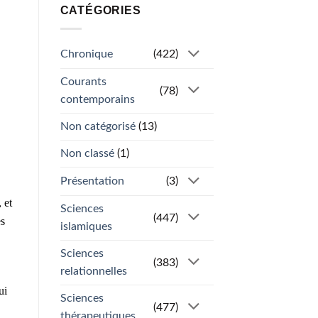
CATÉGORIES
Chronique
(422)
Courants
(78)
contemporains
Non catégorisé
(13)
Non classé
(1)
Présentation
(3)
 et
Sciences
(447)
es
islamiques
Sciences
(383)
relationnelles
ui
Sciences
(477)
thérapeutiques