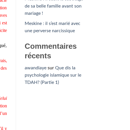
acte
de sa belle famille avant son
tion
mariage !
uves
 est
Meskine : il s’est marié avec
cite
une perverse narcissique
Commentaires
qué,
récents
ais,
awandiaye
sur
Que dis la
 des
psychologie islamique sur le
TDAH? (Partie 1)
elui
tion
d’un
il y