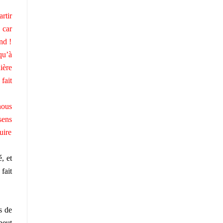
rtir
 car
nd !
qu’à
ière
fait
nous
sens
uire
, et
fait
s de
peut