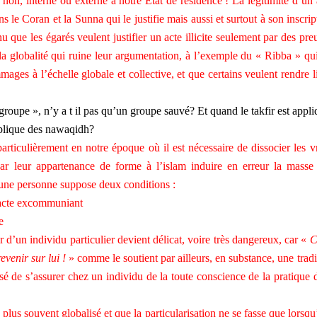
non, interne ou externe à notre Etat de résidence ! La légitimité d’un 
le Coran et la Sunna qui le justifie mais aussi et surtout à son inscrip
nnu que les égarés veulent justifier un acte illicite seulement par des pre
 la globalité qui ruine leur argumentation, à l’exemple du « Ribba » qui
ages à l’échelle globale et collective, et que certains veulent rendre li
groupe », n’y a t il pas qu’un groupe sauvé? Et quand le takfir est appli
mplique des nawaqidh?
particulièrement en notre époque où il est nécessaire de dissocier les vr
r leur appartenance de forme à l’islam induire en erreur la masse
’une personne suppose deux conditions :
n acte excommuniant
e
fir d’un individu particulier devient délicat, voire très dangereux, car «
C
evenir sur lui !
» comme le soutient par ailleurs, en substance, une tradi
isé de s’assurer chez un individu de la toute conscience de la pratique 
e plus souvent globalisé et que la particularisation ne se fasse que lorsqu’