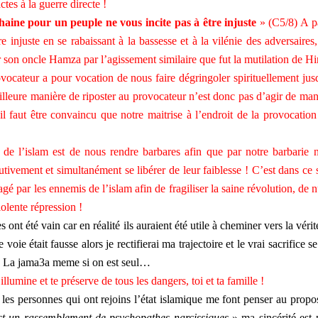
tes à la guerre directe !
haine pour un peuple ne vous incite pas à être injuste
» (C5/8) A pa
e injuste en se rabaissant à la bassesse et à la vilénie des adversaires,
 son oncle Hamza par l’agissement similaire que fut la mutilation de Hi
rovocateur a pour vocation de nous faire dégringoler spirituellement jus
eilleure manière de riposter au provocateur n’est donc pas d’agir de man
l faut être convaincu que notre maitrise à l’endroit de la provocation 
 de l’islam est de nous rendre barbares afin que par notre barbarie 
utivement et simultanément se libérer de leur faiblesse ! C’est dans ce 
gé par les ennemis de l’islam afin de fragiliser la saine révolution, de n
violente répression !
ont été vain car en réalité ils auraient été utile à cheminer vers la vérité
ie était fausse alors je rectifierai ma trajectoire et le vrai sacrifice se 
go. La jama3a meme si on est seul…
lumine et te préserve de tous les dangers, toi et ta famille !
t les personnes qui ont rejoins l’état islamique me font penser au propo
st un rassemblement de psychopathes narcissiques
» ma sincérité est 