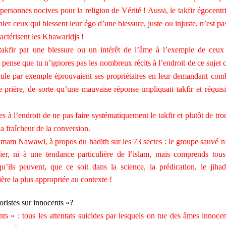
personnes nocives pour la religion de Vérité ! Aussi, le takfir égocentr
er ceux qui blessent leur égo d’une blessure, juste ou injuste, n’est pa
ractérisent les Khawaridjs !
 takfir par une blessure ou un intérêt de l’âme à l’exemple de ceux
ense que tu n’ignores pas les nombreux récits à l’endroit de ce sujet 
ule par exemple éprouvaient ses propriétaires en leur demandant com
le prière, de sorte qu’une mauvaise réponse impliquait takfir et réquisi
 à l’endroit de ne pas faire systématiquement le takfir et plutôt de tro
 fraîcheur de la conversion.
imam Nawawi, à propos du hadith sur les 73 sectes : le groupe sauvé n’
ier, ni à une tendance particulière de l’islam, mais comprends tous
’ils peuvent, que ce soit dans la science, la prédication, le jihad
ière la plus appropriée au contexte !
ristes sur innocents »?
nts » : tous les attentats suicides par lesquels on tue des âmes innocen