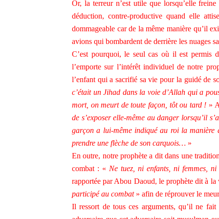
Or, la terreur n’est utile que lorsqu’elle frein
déduction, contre-productive quand elle atti
dommageable car de la même manière qu’il existe 
avions qui bombardent de derrière les nuages san
C’est pourquoi, le seul cas où il est permis de
l’emporte sur l’intérêt individuel de notre pr
l’enfant qui a sacrifié sa vie pour la guidé de s
c’était un Jihad dans la voie d’Allah qui a pouss
mort, on meurt de toute façon, tôt ou tard !
» A
de s’exposer elle-même au danger lorsqu’il s’a
garçon a lui-même indiqué au roi la manière don
prendre une flèche de son carquois…
»
En outre, notre prophète a dit dans une traditi
combat : «
Ne tuez, ni enfants, ni femmes, ni 
rapportée par Abou Daoud, le prophète dit à l
participé au combat
» afin de réprouver le meur
Il ressort de tous ces arguments, qu’il ne fait