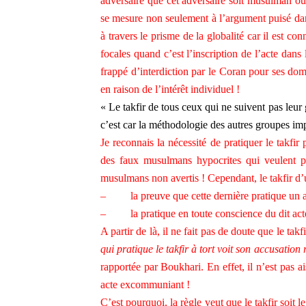
adversaire que cet adversaire soit musulman ou 
se mesure non seulement à l’argument puisé dans 
à travers le prisme de la globalité car il est co
focales quand c’est l’inscription de l’acte dans
frappé d’interdiction par le Coran pour ses domm
en raison de l’intérêt individuel !
« Le takfir de tous ceux qui ne suivent pas leur 
c’est car la méthodologie des autres groupes i
Je reconnais la nécessité de pratiquer le takfir 
des faux musulmans hypocrites qui veulent pa
musulmans non avertis ! Cependant, le takfir d
–
la preuve que cette dernière pratique u
–
la pratique en toute conscience du dit act
A partir de là, il ne fait pas de doute que le tak
qui pratique le takfir à tort voit son accusation r
rapportée par Boukhari. En effet, il n’est pas a
acte excommuniant !
C’est pourquoi, la règle veut que le takfir soit l