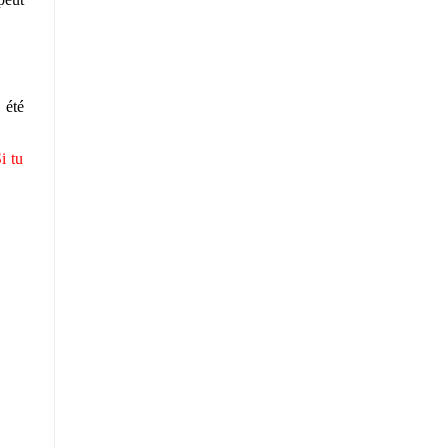
 été
i tu