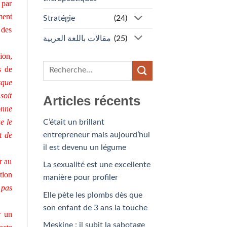
 par
ment
Stratégie
(24)
 des
مقالات باللغة العربية
(25)
ion,
s de
sque
soit
Articles récents
onne
e le
C’était un brillant
entrepreneur mais aujourd’hui
t de
il est devenu un légume
r au
La sexualité est une excellente
tion
manière pour profiler
 pas
Elle pète les plombs dès que
son enfant de 3 ans la touche
r un
Meskine : il subit la sabotage