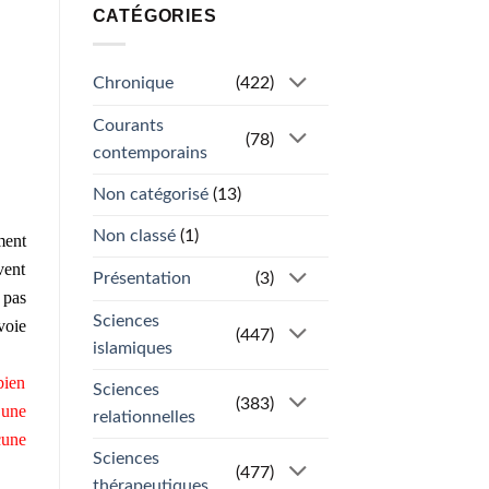
CATÉGORIES
Chronique
(422)
Courants
(78)
contemporains
Non catégorisé
(13)
Non classé
(1)
ment
vent
Présentation
(3)
 pas
Sciences
voie
(447)
islamiques
bien
Sciences
(383)
’une
relationnelles
cune
Sciences
(477)
thérapeutiques