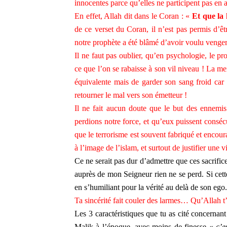
innocentes parce qu’elles ne participent pas en ac
En effet, Allah dit dans le Coran : «
Et que la 
de ce verset du Coran, il n’est pas permis d’êtr
notre prophète a été blâmé d’avoir voulu venger
Il ne faut pas oublier, qu’en psychologie, le p
ce que l’on se rabaisse à son vil niveau ! La m
équivalente mais de garder son sang froid car i
retourner le mal vers son émetteur !
Il ne fait aucun doute que le but des ennemis
perdions notre force, et qu’eux puissent conséc
que le terrorisme est souvent fabriqué et encoura
à l’image de l’islam, et surtout de justifier une 
Ce ne serait pas dur d’admettre que ces sacrifices 
auprès de mon Seigneur rien ne se perd. Si cette vo
en s’humiliant pour la vérité au delà de son e
Ta sincérité fait couler des larmes… Qu’Allah t’il
Les 3 caractéristiques que tu as cité concernan
Malik à l’époque, avec moins de finesse «
c’e