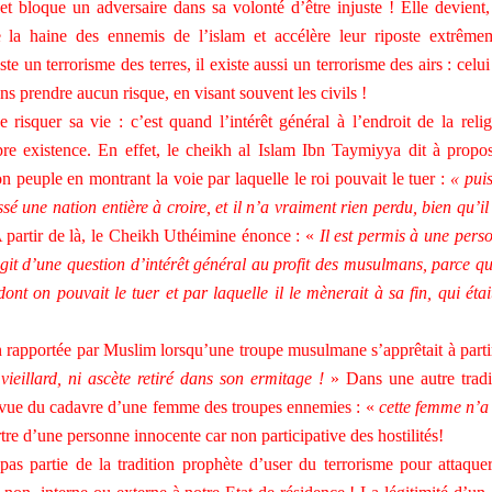
e et bloque un adversaire dans sa volonté d’être injuste ! Elle devient,
se la haine des ennemis de l’islam et accélère leur riposte extrême
un terrorisme des terres, il existe aussi un terrorisme des airs : celui
s prendre aucun risque, en visant souvent les civils !
 risquer sa vie : c’est quand l’intérêt général à l’endroit de la relig
opre existence. En effet, le cheikh al Islam Ibn Taymiyya dit à propo
on peuple en montrant la voie par laquelle le roi pouvait le tuer :
« pui
é une nation entière à croire, et il n’a vraiment rien perdu, bien qu’il 
 partir de là, le Cheikh Uthéimine énonce : «
Il est permis à une pers
git d’une question d’intérêt général au profit des musulmans, parce qu
t on pouvait le tuer et par laquelle il le mènerait à sa fin, qui étai
on rapportée par Muslim lorsqu’une troupe musulmane s’apprêtait à parti
vieillard, ni ascète retiré dans son ermitage !
» Dans une autre tradi
a vue du cadavre d’une femme des troupes ennemies : «
cette femme n’a
tre d’une personne innocente car non participative des hostilités!
 pas partie de la tradition prophète d’user du terrorisme pour attaque