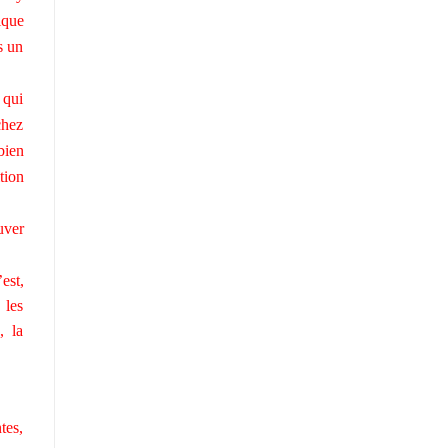
ique
s un
 qui
chez
bien
tion
uver
est,
 les
, la
tes,