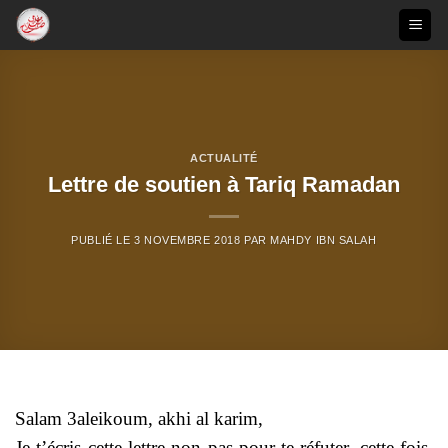
Passer
au
contenu
ACTUALITÉ
Lettre de soutien à Tariq Ramadan
PUBLIÉ LE
3 NOVEMBRE 2018
PAR
MAHDY IBN SALAH
Salam 3aleikoum, akhi al karim,
Je t’écris cette lettre non pas pour te réfuter, cette fois,