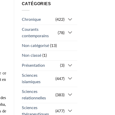
CATÉGORIES
Chronique
(422)
Courants
(78)
contemporains
Non catégorisé
(13)
Non classé
(1)
Présentation
(3)
e ce
Sciences
(447)
t en
islamiques
Sciences
(383)
 des
relationnelles
bba,
Sciences
s de
(477)
thérapeutiques