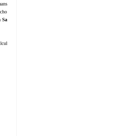
mans
écho
a Sa
lcul