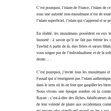
C’est pourquoi, l’islam de France, l’islam de ce
sous une autorité non-musulmane n’est de toute
l’islam superficiel, l’islam qui s’apprend et se
En réalité, les musulmans possèdent en eux le
fausseté : à savoir qu’il ne fait pas frémir les
Tawhid A partir de là, mes frères et sœurs filla
vous soigne pas de l’individualisme et de la soli
droite… .
C’est pourquoi, j’invite tous les musulmans et
Fassad qui n’enseignent pas l’islam authentique
dans le sens où ils ne font que gaspiller les bie
Nous vivons une époque sombre où la communa
Rayan : c’est-à-dire des lâches, falsificateurs d
de leur volonté de plaire aux occidentaux comme 
est encore plus significatif quand on les a vus