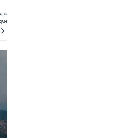
ions
ique