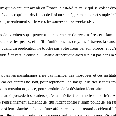
ux qui voient leur avenir en France, c’est-à-dire ceux qui se voient évo
 évidence qu’une déviation de l’islam : un égarement pur et simple ! C
 pratique seulement sur le web, les soirées ou les weekends…
s deux critères qui peuvent leur permettre de reconnaître cet islam d
 cœurs et les peaux, et qu’il n’unifie pas les croyants à travers la caus
h, quand un prédicateur ne touche pas votre cœur par son propos, et qu’i
tude à travers la cause du Tawhid authentique alors il n’est pas dans la 
 toutes les musulmanes à ne pas financer ces mosquées et ces institut
 car ces centres ne sont, pour reprendre une image, que des sachets tro
ns des musulmans, et ce, pour produire de la déviation identitaire.
uté possède les leaders qu’elles méritent comme le dit le frère 
e l’enseignement authentique, qui luttent contre l’islam politique, en ra
si leur islamité n’était qu’une affaire relative au regard occidental ! 
 manifester avec toutes ces personnes qui vomissent notre prophète sui