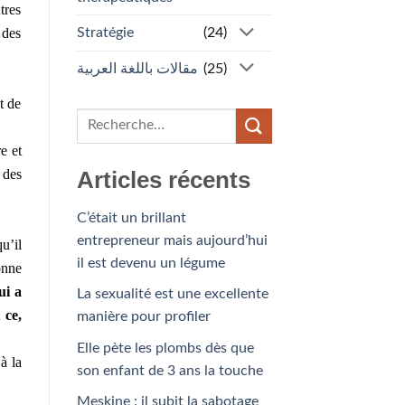
tres
Stratégie
(24)
 des
مقالات باللغة العربية
(25)
t de
e et
 des
Articles récents
C’était un brillant
entrepreneur mais aujourd’hui
u’il
il est devenu un légume
onne
ui a
La sexualité est une excellente
 ce,
manière pour profiler
Elle pète les plombs dès que
à la
son enfant de 3 ans la touche
Meskine : il subit la sabotage