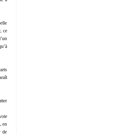
elle
, ce
d’un
qu’à
arts
raît
tter
voie
, en
r de