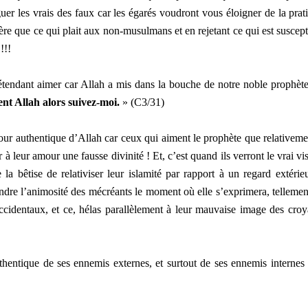
er les vrais des faux car les égarés voudront vous éloigner de la prat
ère que ce qui plait aux non-musulmans et en rejetant ce qui est suscept
!!!
prétendant aimer car Allah a mis dans la bouche de notre noble prophète
ent Allah alors suivez-moi.
» (C3/31)
our authentique d’Allah car ceux qui aiment le prophète que relativeme
r à leur amour une fausse divinité ! Et, c’est quand ils verront le vrai vi
la bêtise de relativiser leur islamité par rapport à un regard extéri
dre l’animosité des mécréants le moment où elle s’exprimera, tellement
ccidentaux, et ce, hélas parallèlement à leur mauvaise image des croy
thentique de ses ennemis externes, et surtout de ses ennemis internes 