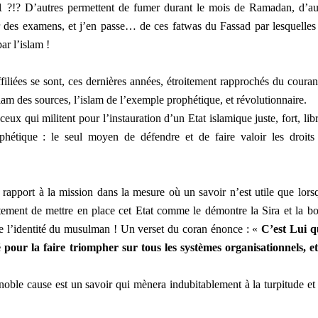
 91 ?!? D’autres permettent de fumer durant le mois de Ramadan, d’au
ser des examens, et j’en passe… de ces fatwas du Fassad par lesquelles
ar l’islam !
filiées se sont, ces dernières années, étroitement rapprochés du couran
islam des sources, l’islam de l’exemple prophétique, et révolutionnaire.
ceux qui militent pour l’instauration d’un Etat islamique juste, fort, libr
hétique : le seul moyen de défendre et de faire valoir les droits
r rapport à la mission dans la mesure où un savoir n’est utile que lorsq
stement de mettre en place cet Etat comme le démontre la Sira et la b
e l’identité du musulman ! Un verset du coran énonce : «
C’est Lui q
 pour la faire triompher sur tous les systèmes organisationnels, et
 noble cause est un savoir qui mènera indubitablement à la turpitude et 