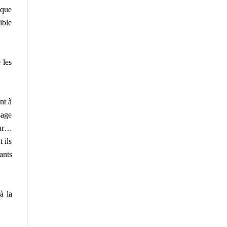
ique
ible
 les
nt à
sage
eur…
 ils
ants
à la