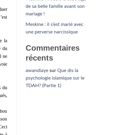
de sa belle famille avant son
luer
mariage !
’est
Meskine : il s’est marié avec
une perverse narcissique
e la
Commentaires
e du
récents
l ne
voie
awandiaye
sur
Que dis la
psychologie islamique sur le
TDAH? (Partie 1)
s du
ués,
Abou
ison
Ceci
te à