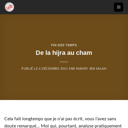
Passer
au
contenu
FIN DES TEMPS
De la hijra au cham
PUBLIÉ LE
6 DÉCEMBRE 2011
PAR
MAHDY IBN SALAH
Cela fait longtemps que je n’ai pas écrit, vous l’avez sans
doute remarqué… Moi qui, pourtant, analyse pratiquement