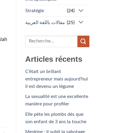
Stratégie
(24)
.
مقالات باللغة العربية
(25)
lah
Articles récents
C’était un brillant
entrepreneur mais aujourd’hui
il est devenu un légume
La sexualité est une excellente
manière pour profiler
Elle pète les plombs dès que
son enfant de 3 ans la touche
Meskine : il subit la sabotage