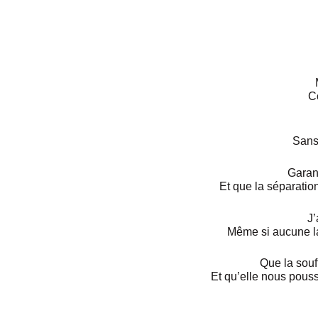
C
Sans 
Garant
Et que la séparatio
J’
Même si aucune la
Que la souf
Et qu’elle nous pous