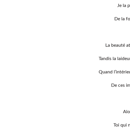
Je la 
De la f
La beauté at
Tandis la laideu
Quand l’intérieu
De ces im
Alo
Toi qui 