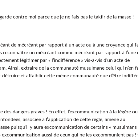
arde contre moi parce que je ne fais pas le takfir de la masse !
écréant de mécréant par rapport à un acte ou à une croyance qui fa
pas reconnaître un mécréant comme mécréant par rapport à l’une 
ctement légitimer par « l’indifférence » vis-à-vis d’un acte de
slam. Ainsi, extraire de la communauté musulmane celui qui n’en f
nt détruire et affaiblir cette même communauté que d’être indiffé
nte des dangers graves ! En effet, l’excommunication à la légère ou
infondées, associée à l’application de cette règle, amène au
sse puisqu’il y aura excommunication de certains « musulmans 
s excommunication aussi de ceux qui ne les excommunient pas ! 