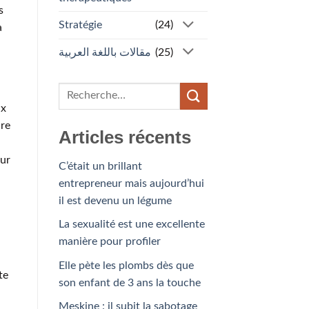
s
Stratégie
(24)
a
مقالات باللغة العربية
(25)
ux
ure
Articles récents
eur
C’était un brillant
entrepreneur mais aujourd’hui
il est devenu un légume
La sexualité est une excellente
manière pour profiler
Elle pète les plombs dès que
te
son enfant de 3 ans la touche
Meskine : il subit la sabotage