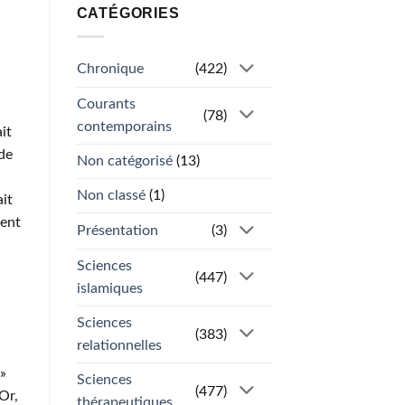
CATÉGORIES
Chronique
(422)
Courants
(78)
contemporains
it
de
Non catégorisé
(13)
Non classé
(1)
ait
rent
Présentation
(3)
Sciences
(447)
islamiques
Sciences
(383)
relationnelles
»
Sciences
(477)
Or,
thérapeutiques