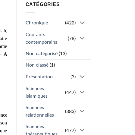
CATÉGORIES
Chronique
(422)
lah,
Courants
otre
(78)
contemporains
rtie
Non catégorisé
(13)
 «
A
Non classé
(1)
Présentation
(3)
Sciences
(447)
islamiques
Sciences
(383)
ence
relationnelles
 son
Sciences
 que
(477)
thérapeutiques