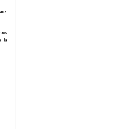
 aux
nous
à la