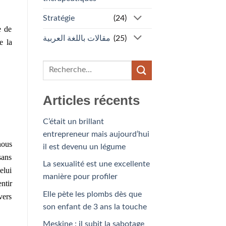
Stratégie
(24)
e de
مقالات باللغة العربية
(25)
e la
Articles récents
C’était un brillant
entrepreneur mais aujourd’hui
nous
il est devenu un légume
sans
La sexualité est une excellente
elui
manière pour profiler
ntir
Elle pète les plombs dès que
vers
son enfant de 3 ans la touche
Meskine : il subit la sabotage