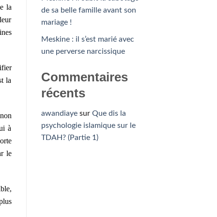
e la
de sa belle famille avant son
leur
mariage !
ines
Meskine : il s’est marié avec
une perverse narcissique
fier
Commentaires
t la
récents
awandiaye
sur
Que dis la
 non
psychologie islamique sur le
ui à
TDAH? (Partie 1)
orte
r le
ble,
plus