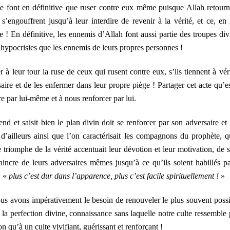
ne font en définitive que ruser contre eux même puisque Allah retourn
s’engouffrent jusqu’à leur interdire de revenir à la vérité, et ce, en 
! En définitive, les ennemis d’Allah font aussi partie des troupes div
urs hypocrisies que les ennemis de leurs propres personnes !
 leur tour la ruse de ceux qui rusent contre eux, s’ils tiennent à véri
saire et de les enfermer dans leur propre piège ! Partager cet acte qu’es
ire par lui-même et à nous renforcer par lui.
nd et saisit bien le plan divin doit se renforcer par son adversaire et
 d’ailleurs ainsi que l’on caractérisait les compagnons du prophète, q
e triomphe de la vérité accentuait leur dévotion et leur motivation, de s
vaincre de leurs adversaires mêmes jusqu’à ce qu’ils soient habillés pa
: «
plus c’est dur dans l’apparence, plus c’est facile spirituellement !
»
nous avons impérativement le besoin de renouveler le plus souvent possi
 la perfection divine, connaissance sans laquelle notre culte ressemble 
n qu’à un culte vivifiant, guérissant et renforçant !