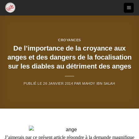
Passer
au
contenu
CROYANCES
De l’importance de la croyance aux
anges et des dangers de la focalisation
sur les diables au détriment des anges
PUBLIÉ LE
26 JANVIER 2014
PAR
MAHDY IBN SALAH
J’aimerais par ce présent article répondre à la demande magnifique