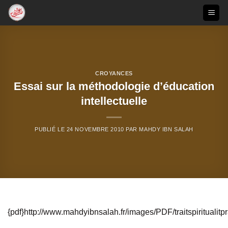
Passer
au
contenu
CROYANCES
Essai sur la méthodologie d’éducation
intellectuelle
PUBLIÉ LE
24 NOVEMBRE 2010
PAR
MAHDY IBN SALAH
{pdf}http://www.mahdyibnsalah.fr/images/PDF/traitspiritualitp