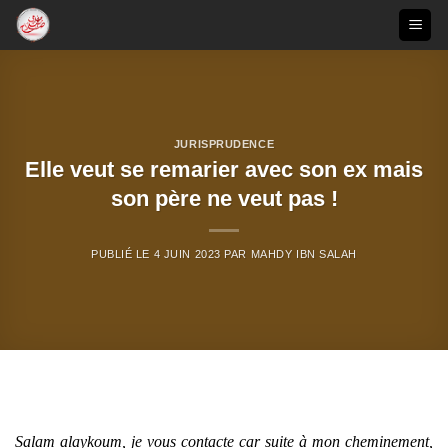
Passer
au
contenu
JURISPRUDENCE
Elle veut se remarier avec son ex mais
son père ne veut pas !
PUBLIÉ LE
4 JUIN 2023
PAR
MAHDY IBN SALAH
Salam alaykoum, je vous contacte car suite à mon cheminement,