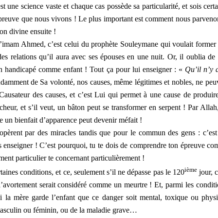
st une science vaste et chaque cas possède sa particularité, et sois certa
 épreuve que nous vivons ! Le plus important est comment nous parveno
ion divine ensuite !
é par l’imam Ahmed, c’est celui du prophète Souleymane qui voulait former
des relations qu’il aura avec ses épouses en une nuit. Or, il oublia de 
 un handicapé comme enfant ! Tout ça pour lui enseigner : «
Qu’il n’y 
ndamment de Sa volonté, nos causes, même légitimes et nobles, ne peu
e Causateur des causes, et c’est Lui qui permet à une cause de produir
aicheur, et s’il veut, un bâton peut se transformer en serpent ! Par Allah
 un bienfait d’apparence peut devenir méfait !
’opèrent par des miracles tandis que pour le commun des gens : c’est
us enseigner ! C’est pourquoi, tu te dois de comprendre ton épreuve c
ement particulier te concernant particulièrement !
ième
taines conditions, et ce, seulement s’il ne dépasse pas le 120
jour, c
l’avortement serait considéré comme un meurtre ! Et, parmi les conditi
i la mère garde l’enfant que ce danger soit mental, toxique ou phys
masculin ou féminin, ou de la maladie grave…