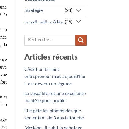
’une
Stratégie
(24)
t la
مقالات باللغة العربية
(25)
t un
ence
, la
Articles récents
ence
euve
C’était un brillant
rvue
entrepreneur mais aujourd’hui
fort
il est devenu un légume
La sexualité est une excellente
n et
manière pour profiler
llah
Elle pète les plombs dès que
son enfant de 3 ans la touche
sage
’est
Meskine : il subit la sabotage