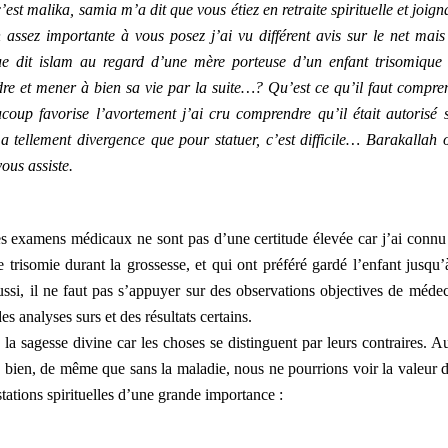
st malika, samia m’a dit que vous étiez en retraite spirituelle et joign
assez importante à vous posez j’ai vu différent avis sur le net mais 
ue dit islam au regard d’une mère porteuse d’un enfant trisomique
 et mener à bien sa vie par la suite…? Qu’est ce qu’il faut compre
oup favorise l’avortement j’ai cru comprendre qu’il était autorisé 
y a tellement divergence que pour statuer, c’est difficile… Barakallah o
ous assiste.
les examens médicaux ne sont pas d’une certitude élevée car j’ai connu
e trisomie durant la grossesse, et qui ont préféré gardé l’enfant jusqu’
Aussi, il ne faut pas s’appuyer sur des observations objectives de médec
s analyses surs et des résultats certains.
 la sagesse divine car les choses se distinguent par leurs contraires. Au
u bien, de même que sans la maladie, nous ne pourrions voir la valeur d
tations spirituelles d’une grande importance :