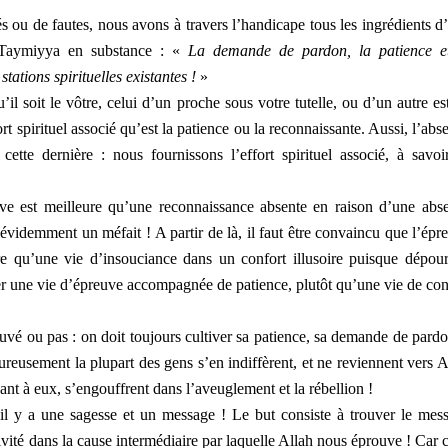
ou de fautes, nous avons à travers l’handicape tous les ingrédients d
bn Taymiyya en substance : «
La demande de pardon, la patience e
tations spirituelles existantes !
»
l soit le vôtre, celui d’un proche sous votre tutelle, ou d’un autre es
ort spirituel associé qu’est la patience ou la reconnaissante. Aussi, l’abs
cette dernière : nous fournissons l’effort spirituel associé, à savoir
uve est meilleure qu’une reconnaissance absente en raison d’une abs
évidemment un méfait ! A partir de là, il faut être convaincu que l’épr
ure qu’une vie d’insouciance dans un confort illusoire puisque dépou
rer une vie d’épreuve accompagnée de patience, plutôt qu’une vie de con
vé ou pas : on doit toujours cultiver sa patience, sa demande de pardo
ureusement la plupart des gens s’en indiffèrent, et ne reviennent vers A
nt à eux, s’engouffrent dans l’aveuglement et la rébellion !
il y a une sagesse et un message ! Le but consiste à trouver le mes
vité dans la cause intermédiaire par laquelle Allah nous éprouve ! Car c