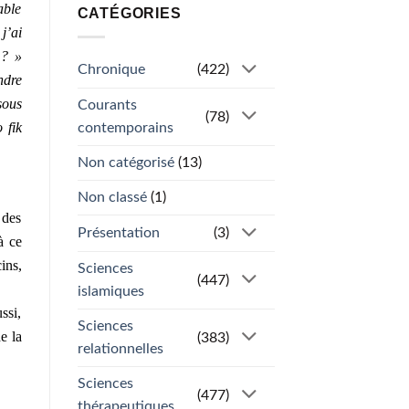
able
CATÉGORIES
j’ai
 ? »
Chronique
(422)
ndre
sous
Courants
(78)
 fik
contemporains
Non catégorisé
(13)
Non classé
(1)
 des
Présentation
(3)
à ce
ins,
Sciences
(447)
islamiques
ssi,
Sciences
e la
(383)
relationnelles
Sciences
(477)
thérapeutiques