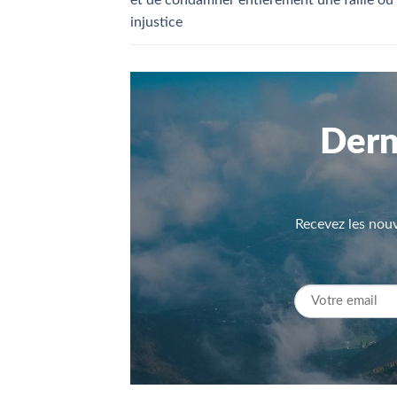
et de condamner entièrement une faille ou
injustice
Dern
Recevez les nouv