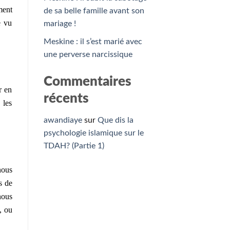
ment
de sa belle famille avant son
e vu
mariage !
Meskine : il s’est marié avec
une perverse narcissique
Commentaires
r en
récents
 les
awandiaye
sur
Que dis la
psychologie islamique sur le
TDAH? (Partie 1)
nous
s de
nous
, ou