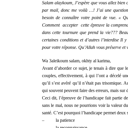
Salam alaykoum, J’espère que vous allez bien c’e
par mail, donc me voilà …! J’ai une question 
besoin de connaître votre point de vue. « Q
Comment accepter cette épreuve la comprendre
dans cette tournure que prend la vie??? Beauc
certaines conditions et d’autres l’interdise Il 
pour votre réponse. Qu’Allah vous préserve et v
Wa 3aleikoum salam, okhty al karima,
Avant d’aborder ce sujet, je tenais à dire que 
couples, effectivement, à qui l’ont a décelé un
qu’il s’est avéré qu’il n’était pas trisomique. 
qui souvent peuvent faire des erreurs, mais sur de
Ceci dit, l’épreuve de l’handicape fait partie de
sans le mal, nous ne pourrions voir la valeur d
santé. C’est pourquoi l’handicape permet deux s
–
la patience
–
la reconnaissance