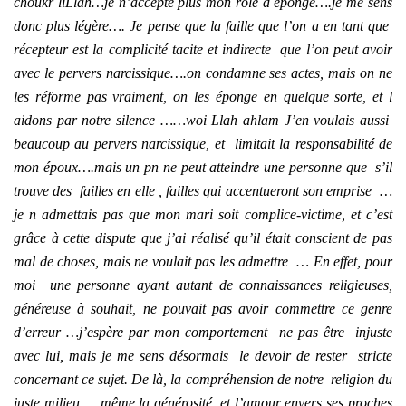
choukr liLlah…je n’accepte plus mon rôle d ėponge….je me sens
donc plus légère…. Je pense que la faille que l’on a en tant que
récepteur est la complicité tacite et indirecte que l’on peut avoir
avec le pervers narcissique….on condamne ses actes, mais on ne
les réforme pas vraiment, on les éponge en quelque sorte, et l
aidons par notre silence ……woi Llah ahlam J’en voulais aussi
beaucoup au pervers narcissique, et limitait la responsabilité de
mon époux….mais un pn ne peut atteindre une personne que s’il
trouve des failles en elle , failles qui accentueront son emprise …
je n admettais pas que mon mari soit complice-victime, et c’est
grâce à cette dispute que j’ai réalisé qu’il était conscient de pas
mal de choses, mais ne voulait pas les admettre … En effet, pour
moi une personne ayant autant de connaissances religieuses,
généreuse à souhait, ne pouvait pas avoir commettre ce genre
d’erreur …j’espère par mon comportement ne pas être injuste
avec lui, mais je me sens désormais le devoir de rester stricte
concernant ce sujet. De là, la compréhension de notre religion du
juste milieu. …même la générosité, et l’amour envers ses proches