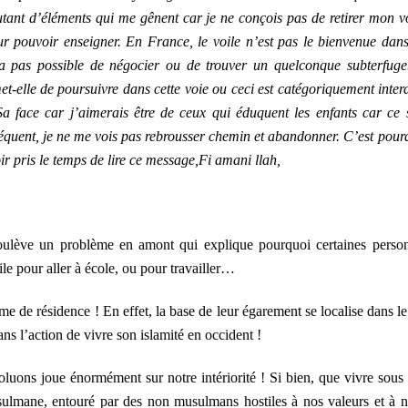
tant d’éléments qui me gênent car je ne conçois pas de retirer mon vo
ur pouvoir enseigner. En France, le voile n’est pas le bienvenue dans
a pas possible de négocier ou de trouver un quelconque subterfuge
et-elle de poursuivre dans cette voie ou ceci est catégoriquement interd
a face car j’aimerais être de ceux qui éduquent les enfants car ce 
équent, je ne me vois pas rebrousser chemin et abandonner. C’est pour
r pris le temps de lire ce message,
Fi amani llah,
soulève un problème en amont qui explique pourquoi certaines perso
ile pour aller à école, ou pour travailler…
me de résidence ! En effet, la base de leur égarement se localise dans le 
ans l’action de vivre son islamité en occident !
luons joue énormément sur notre intériorité ! Si bien, que vivre sous
ulmane, entouré par des non musulmans hostiles à nos valeurs et à n