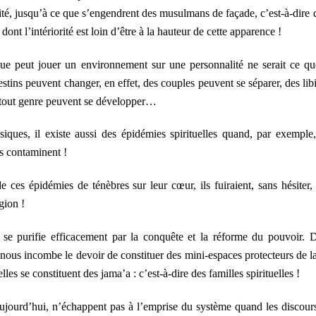
ntité, jusqu’à ce que s’engendrent des musulmans de façade, c’est-à-dire 
t l’intériorité est loin d’être à la hauteur de cette apparence !
ue peut jouer un environnement sur une personnalité ne serait ce qu
tins peuvent changer, en effet, des couples peuvent se séparer, des lib
 tout genre peuvent se développer…
ques, il existe aussi des épidémies spirituelles quand, par exemple,
s contaminent !
e ces épidémies de ténèbres sur leur cœur, ils fuiraient, sans hésiter,
igion !
se purifie efficacement par la conquête et la réforme du pouvoir. 
 il nous incombe le devoir de constituer des mini-espaces protecteurs de la
es se constituent des jama’a : c’est-à-dire des familles spirituelles !
ujourd’hui, n’échappent pas à l’emprise du système quand les discour