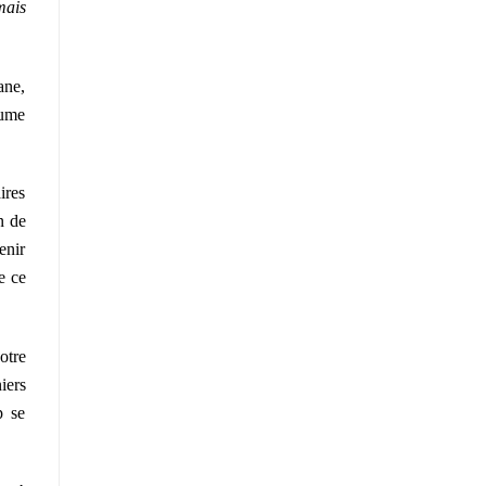
mais
ane,
sume
ires
n de
enir
e ce
otre
iers
p se