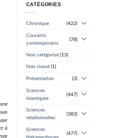
CATÉGORIES
Chronique
(422)
Courants
(78)
contemporains
Non catégorisé
(13)
Non classé
(1)
Présentation
(3)
Sciences
(447)
islamiques
ment
Sciences
suis
(383)
relationnelles
 que
er à
Sciences
(477)
ront
thérapeutiques