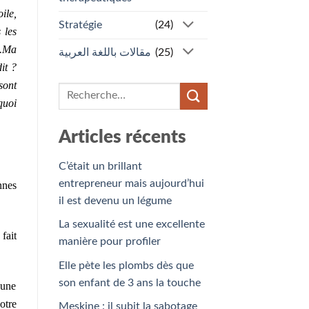
ile,
Stratégie
(24)
 les
.
Ma
مقالات باللغة العربية
(25)
it ?
sont
quoi
Articles récents
C’était un brillant
entrepreneur mais aujourd’hui
nnes
il est devenu un légume
La sexualité est une excellente
fait
manière pour profiler
Elle pète les plombs dès que
son enfant de 3 ans la touche
 une
otre
Meskine : il subit la sabotage