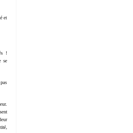
é et
és !
e se
 pas
eur.
sent
leur
ité,