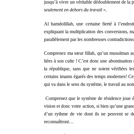
jusqu’à vivre un véritable dédoublement de la pe
seulement en dehors du travail
».
Al hamdolillah, une certaine fierté à l’endr
expliquant la multiplication des conversions, ma
parallèlement par les nombreuses contradictions
Comprenez ma sœur fillah, qu’un musulman auth
liées à son culte ! C’est donc une abomination 
la république, sans que ne soient vérifiées le
certains imams égarés des temps modernes! Certa
qui va dans le sens du système, le travail au noi
Comprenez que le système de résidence joue éno
vision et donc votre action, si bien qu’une gra
d’un rythme de vie dont ils ne peuvent se dé
reconnaîtront…