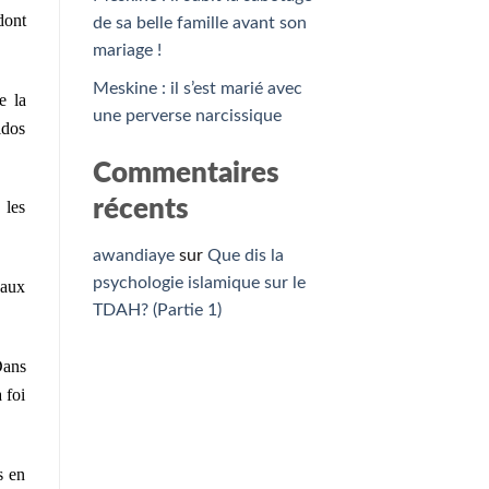
dont
de sa belle famille avant son
mariage !
Meskine : il s’est marié avec
e la
une perverse narcissique
idos
Commentaires
récents
 les
awandiaye
sur
Que dis la
psychologie islamique sur le
 aux
TDAH? (Partie 1)
Dans
 foi
s en