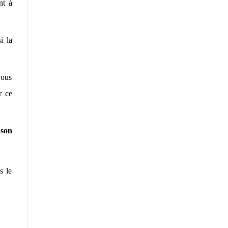
nt à
i la
vous
r ce
 son
s le