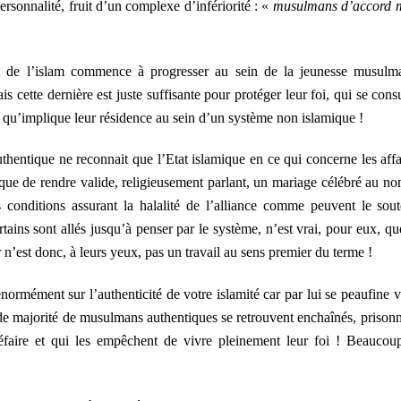
rsonnalité, fruit d’un complexe d’infériorité : «
musulmans d’accord 
oit de l’islam commence à progresser au sein de la jeunesse musulm
is cette dernière est juste suffisante pour protéger leur foi, qui se con
 qu’implique leur résidence au sein d’un système non islamique !
entique ne reconnait que l’Etat islamique en ce qui concerne les affa
que de rendre valide, religieusement parlant, un mariage célébré au no
s conditions assurant la halalité de l’alliance comme peuvent le sout
ins sont allés jusqu’à penser par le système, n’est vrai, pour eux, qu
r n’est donc, à leurs yeux, pas un travail au sens premier du terme !
rmément sur l’authenticité de votre islamité car par lui se peaufine v
nde majorité de musulmans authentiques se retrouvent enchaînés, prisonn
faire et qui les empêchent de vivre pleinement leur foi ! Beaucou