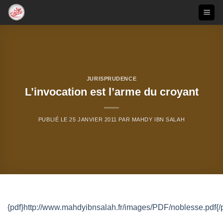
Passer
au
contenu
JURISPRUDENCE
L’invocation est l’arme du croyant
PUBLIÉ LE
25 JANVIER 2011
PAR
MAHDY IBN SALAH
{pdf}http://www.mahdyibnsalah.fr/images/PDF/noblesse.pdf{/p