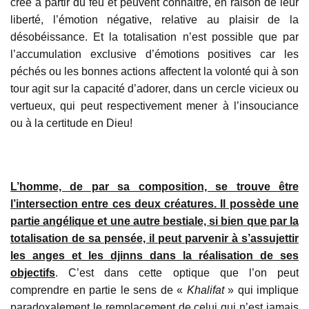
crée à partir du feu et peuvent connaître, en raison de leur
liberté, l’émotion négative, relative au plaisir de la
désobéissance. Et la totalisation n’est possible que par
l’accumulation exclusive d’émotions positives car les
péchés ou les bonnes actions affectent la volonté qui à son
tour agit sur la capacité d’adorer, dans un cercle vicieux ou
vertueux, qui peut respectivement mener à l’insouciance
ou à la certitude en Dieu!
L’homme, de par sa composition, se trouve être
l’intersection entre ces deux créatures. Il possède une
partie angélique et une autre bestiale, si bien que par la
totalisation de sa pensée, il peut parvenir à s’assujettir
les anges et les djinns dans la réalisation de ses
objectifs
. C’est dans cette optique que l’on peut
comprendre en partie le sens de «
Khalifat
» qui implique
paradoxalement le remplacement de celui qui n’est jamais