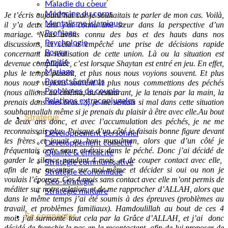
Maladie du coeur
Médecine du corps
Je t’écris aujourd’hui car je souhaitais te parler de mon cas.
Voilà,
Mentalisme islamique
il y’a deux ans j’ai connu une sœur dans la perspective d’un
Profilage
mariage. Nous avons connu des bas et des hauts dans nos
Psychologie
discussions, et cela a empêché une prise de décisions rapide
Roqya
concernant la réalisation de cette union. Là ou la situation est
Amitié
devenue compliquée, c’est lorsque Shaytan est entré en jeu. En effet,
Mariage
plus le temps passait, et plus nous nous voyions souvent. Et plus
Parents&enfants
nous nous voyions souvent et plus nous commettions des péchés
Problèmes de couple
(nous allions au cinéma, au restaurant, je la tenais par la main, la
Relations extraconjugales
prenais dans mes bras…); je me sentais si mal dans cette situation
soubhannallah même si je prenais du plaisir à être avec elle.Au bout
Stratégie
de deux ans donc, et avec l’accumulation des péchés, je ne me
reconnaissais plus. Puisque d’un côté je faisais bonne figure devant
Développement personnel
les frères et jouait au bon musulman, alors que d’un côté je
Développement collectif
fréquentais cette sœur et étais dans le péché. Donc j’ai décidé de
Qualité & efficacité
garder le silence pendant 4 mois, et de couper contact avec elle,
Stratégie communicative
afin de me recentrer sur moi-même et décider si oui ou non je
Stratégie économique
voulais l’épouser. Ces 4 mois sans contact avec elle m’ont permis de
Géo-stratégie
méditer sur notre relation, et de me rapprocher d’ALLAH, alors que
Stratégie militaire
dans le même temps j’ai été soumis à des épreuves (problèmes au
travail, et problèmes familiaux). Hamdoulillah au bout de ces 4
Se connecter
mois j’ai surmonté tout cela par la Grâce d’ALLAH, et j’ai donc
décidé de franchir le pas en la recontactant, afin de lui proposer de