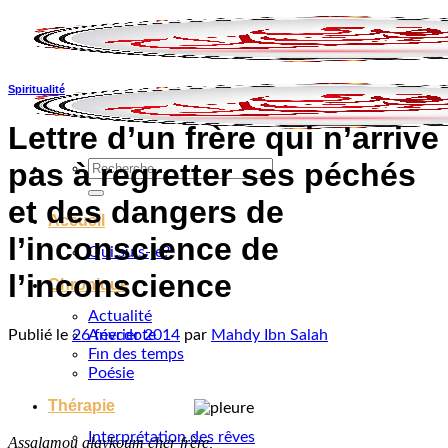
Passer
au
contenu
Spiritualité
Lettre d’un frère qui n’arrive
pas à regretter ses péchés
Recherche
pour :
et des dangers de
Accueil
l’inconscience de
Qui suis-je?
l’inconscience
Chronique
Actualité
Anecdote
Publié le
26 février 2014
par
Mahdy Ibn Salah
Fın des temps
Poésie
Thérapie
Interprétation des rêves
Assalamou alaykoum cher frère,