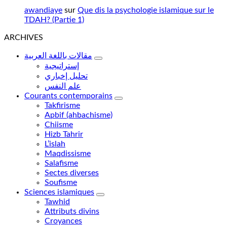
awandiaye
sur
Que dis la psychologie islamique sur le
TDAH? (Partie 1)
ARCHIVES
مقالات باللغة العربية
إستراتيجية
تحليل إخباري
علم النفس
Courants contemporains
Takfirisme
Apbif (ahbachisme)
Chiisme
Hizb Tahrir
L’islah
Maqdissisme
Salafisme
Sectes diverses
Soufisme
Sciences islamiques
Tawhid
Attributs divins
Croyances