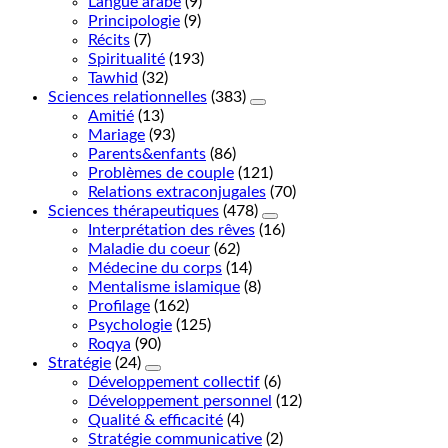
Langue arabe
(9)
Principologie
(9)
Récits
(7)
Spiritualité
(193)
Tawhid
(32)
Sciences relationnelles
(383)
Amitié
(13)
Mariage
(93)
Parents&enfants
(86)
Problèmes de couple
(121)
Relations extraconjugales
(70)
Sciences thérapeutiques
(478)
Interprétation des rêves
(16)
Maladie du coeur
(62)
Médecine du corps
(14)
Mentalisme islamique
(8)
Profilage
(162)
Psychologie
(125)
Roqya
(90)
Stratégie
(24)
Développement collectif
(6)
Développement personnel
(12)
Qualité & efficacité
(4)
Stratégie communicative
(2)