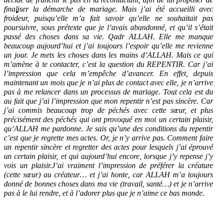
finaliser la démarche de mariage. Mais j’ai été accueilli avec
froideur, puisqu’elle m’a fait savoir qu’elle ne souhaitait pas
poursuivre, sous prétexte que je l’avais abandonné, et qu’il s’était
passé des choses dans sa vie. Qadr ALLAH. Elle me manque
beaucoup aujourd’hui et j’ai toujours l’espoir qu’elle me revienne
un jour. Je mets les choses dans les mains d’ALLAH. Mais ce qui
m’amène à te contacter, c’est la question du REPENTIR. Car j’ai
l’impression que cela m’empêche d’avancer. En effet, depuis
maintenant un mois que je n’ai plus de contact avec elle, je n’arrive
pas à me relancer dans un processus de mariage. Tout cela est du
au fait que j’ai l’impression que mon repentir n’est pas sincère. Car
j’ai commis beaucoup trop de péchés avec cette sœur, et plus
précisément des péchés qui ont provoqué en moi un certain plaisir,
qu’ALLAH me pardonne. Je sais qu’une des conditions du repentir
c’est que je regrette mes actes. Or, je n’y arrive pas. Comment faire
un repentir sincère et regretter des actes pour lesquels j’ai éprouvé
un certain plaisir, et qui aujourd’hui encore, lorsque j’y repense j’y
vois un plaisir.J’ai vraiment l’impression de préférer la créature
(cette sœur) au créateur… et j’ai honte, car ALLAH m’a toujours
donné de bonnes choses dans ma vie (travail, santé…) et je n’arrive
pas à le lui rendre, et à l’adorer plus que je n’aime ce bas monde.