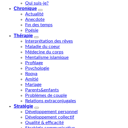
Qui suis-je?
Chronique
Actualité
Anecdote
Fın des temps
Poésie
Thérapie
Interprétation des rêves
Maladie du coeur
Médecine du corps
Mentalisme islamique
Profilage
Psychologie
Roqya
Amitié
Mariage
Parents&enfants
Problèmes de couple
Relations extraconjugales
Stratégie
Développement personnel
Développement collectif
Qualité & efficacité