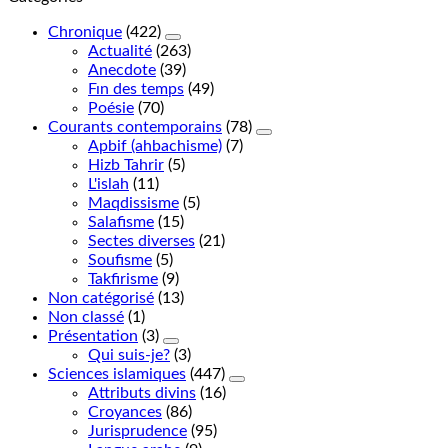
Chronique
(422)
Actualité
(263)
Anecdote
(39)
Fın des temps
(49)
Poésie
(70)
Courants contemporains
(78)
Apbif (ahbachisme)
(7)
Hizb Tahrir
(5)
L'islah
(11)
Maqdissisme
(5)
Salafisme
(15)
Sectes diverses
(21)
Soufisme
(5)
Takfirisme
(9)
Non catégorisé
(13)
Non classé
(1)
Présentation
(3)
Qui suis-je?
(3)
Sciences islamiques
(447)
Attributs divins
(16)
Croyances
(86)
Jurisprudence
(95)