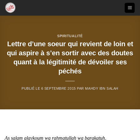
Passer
au
contenu
SPIRITUALITÉ
Lettre d’une soeur qui revient de loin et
qui aspire à s’en sortir avec des doutes
quant à la légitimité de dévoiler ses
péchés
PUBLIÉ LE
6 SEPTEMBRE 2015
PAR
MAHDY IBN SALAH
As salam alaykoum wa rahmatullah wa barakatuh,