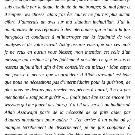
suis assaillie par le doute, le doute de me tromper, de mal faire et
d’empirer les choses, alors j’arrête tout et ne fournis plus aucun
effort. J’aimerais un avis sur ma situation inchaAllah. J’ai lu
nombreuses de vos réponses à des internautes qui m’ont à la fois
intriguées et conduites à m’interroger sur la légitimité de vos
analyses et de votre travail. (akhy assurez vous que par ces mots
je ne veux en aucun vous blesser, mon intention est celle d’un
message qui restitue le plus fidèlement possible ce que je suis et
ressens aujourd’hui afin d’être conseillée au mieux) : Mon esprit
me pousse à penser que la grandeur d’Allah azawajal est telle
que nous ne nécessitons pas d’intermédiaire pour la guérison, de
plus nous ne devons pas révéler nos péchés à autrui, il n’est pas
mentionné « sauf pour guérir »… (mais peut-être est ce encore les
waswas qui me jouent des tours). Y a t il des versets ou hadiths où
Allah Azzawajal parle de la nécessité de se faire aider par
d’autres musulmans pour guérir ? J’en arrive à un point où je
manque terriblement de discernement, je ne fais confiance à
personne et en rien, je suis très vite découragée et désespérée. Je