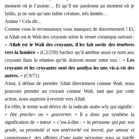
moment où je l’assiste… Et qu’il me pardonne au moment où je
faillis, je ne suis qu’une faible créature, très limitée…
Amine ! Cela dit…
Comme vous le reconnaissez vous manquez de discernement ! Et,
si Allah est le Wali des croyants selon le verset coranique suivant :
«
Allah est le Wali des croyants, il les fait sortir des ténèbres
vers la lumière
» (C2/259) Sachez qu’il attribue aussi ce nom aux
croyants dans la relation qu’ils doivent nouer entre eux : «
Les
croyants et les croyantes sont des aouliya les uns vis-à-vis des
autres.
» (C9/71)
Ainsi, à défaut de prendre Allah directement comme Wali, nous
pouvons prendre un croyant comme Wali, tant que par cette
action, nous aspirons à revenir vers Allah
En effet, le terme wali dérive de la radicale arabe wly qui signifie :
«
être proche
» ou «
gouverner.
» Il a donc par synthèse la
signification de «
tuteur
» c’est-à-dire : «
la personne qui par son
grade, sa proximité et son antériorité est investi, par amour et
connaissance, des affaires d’une autre personne sous sa tutelle