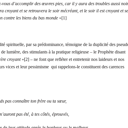
vous d’accomplir des œuvres pies, car il y aura des troubles aussi noi
 croyant et se retrouvera le soir mécréant, et le soir il est croyant et s
gion contre les biens du bas monde
»
[1]
ité spirituelle, par sa prédominance, témoigne de la duplicité des pseud
de lumière, des stimulants à la pratique religieuse – le Prophète disant
rère croyant
»
[2] –
ne font que refléter et entretenir nos laideurs et nos
urs vices et leur pessimisme qui rappelons-le constituent des carences
ds pas connaître ton frère ou ta sœur,
 n’auront pas été, à tes côtés, éprouvés,
e de leur attitude après le bonheur ou le malheur,