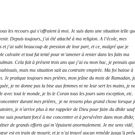
ous les recours qui s’offraient à moi. Je suis dans une situation telle qu
ir. Depuis toujours, j’ai été attaché à ma religion. A l’école, mes
et j’ai subi beaucoup de pression de leur part, et ce, malgré que je
ble calvaire et tout fut tenté pour m’amener à renier dans les faits ma
sulman. Cela fait à présent trois ans que j’ai eu mon bac, je pensais que
e subissais, mais ma situation sait au contraire empirée. Ma foi baisse à
ssus. Je pratique toujours mes prières, mon jeûne du mois de Ramadan, j
ée, je ne donne pas la bise aux femmes ni ne leur sert les mains, je n
le avec tout le monde, je lis le Coran tous les jours sans exception, etc.
concentrer durant mes prières,
je ne ressens plus grand chose lorsque je
atoires, je n’arrive plus à me rappeler de Dieu pour faire du dhikr sauf 
 me suis pourtant forcé à me concentrer et à persévérer dans mon dhikr
réaliser de grands efforts qui m’épuisent anormalement. Je me sens vidé,
ur est en train de mourir, et je n’ai trouvé aucun remède jusqu’à prés