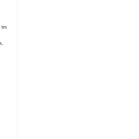
 tes
s,