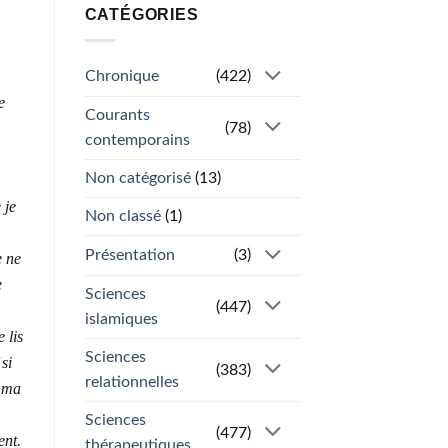
CATÉGORIES
Chronique
(422)
e
Courants
(78)
contemporains
Non catégorisé
(13)
 je
Non classé
(1)
Présentation
(3)
e ne
e
Sciences
(447)
islamiques
 lis
Sciences
si
(383)
relationnelles
, ma
Sciences
(477)
ent.
thérapeutiques