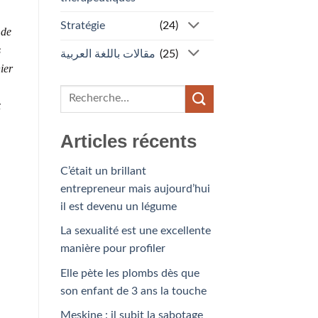
Stratégie
(24)
 de
s
مقالات باللغة العربية
(25)
ier
x
Articles récents
C’était un brillant
entrepreneur mais aujourd’hui
il est devenu un légume
La sexualité est une excellente
manière pour profiler
Elle pète les plombs dès que
son enfant de 3 ans la touche
Meskine : il subit la sabotage