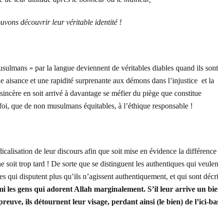
vons découvrir leur véritable identité !
ulmans » par la langue deviennent de véritables diables quand ils sont
ne aisance et une rapidité surprenante aux démons dans l’injustice et la
incère en soit arrivé à davantage se méfier du piège que constitue
foi, que de non musulmans équitables, à l’éthique responsable !
dicalisation de leur discours afin que soit mise en évidence la différence
l ne soit trop tard ! De sorte que se distinguent les authentiques qui veulen
res qui disputent plus qu’ils n’agissent authentiquement, et qui sont décri
rmi les gens qui adorent Allah marginalement
. S’il leur arrive un bie
 épreuve, ils détournent leur visage, perdant ainsi (le bien) de l’ici-ba