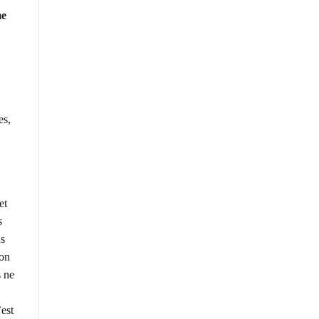
me
es,
et
s
us
ion
s ne
’est