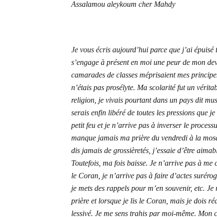
Assalamou aleykoum cher Mahdy
Je vous écris aujourd’hui parce que j’ai épuisé t
s’engage à présent en moi une peur de mon deven
camarades de classes méprisaient mes principes 
n’étais pas prosélyte. Ma scolarité fut un vérita
religion, je vivais pourtant dans un pays dit mu
serais enfin libéré de toutes les pressions que j
petit feu et je n’arrive pas à inverser le proce
manque jamais ma prière du vendredi à la mosqu
dis jamais de grossièretés, j’essaie d’être aimab
Toutefois, ma fois baisse. Je n’arrive pas à me 
le Coran, je n’arrive pas à faire d’actes surérog
je mets des rappels pour m’en souvenir, etc. Je
prière et lorsque je lis le Coran, mais je dois 
lessivé. Je me sens trahis par moi-même. Mon cœ