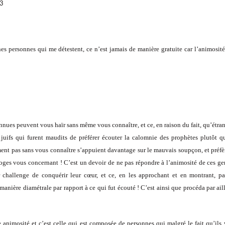
nes personnes qui me détestent, ce n’est jamais de manière gratuite car l’animosit
nues peuvent vous haïr sans même vous connaître, et ce, en raison du fait, qu’étra
x juifs qui furent maudits de préférer écouter la calomnie des prophètes plutôt q
ment pas sans vous connaître s’appuient davantage sur le mauvais soupçon, et préfè
loges vous concernant ! C’est un devoir de ne pas répondre à l’animosité de ces ge
 challenge de conquérir leur cœur, et ce, en les approchant et en montrant, p
anière diamétrale par rapport à ce qui fut écouté ! C’est ainsi que procéda par ail
e animosité et c’est celle qui est composée de personnes qui malgré le fait qu’ils