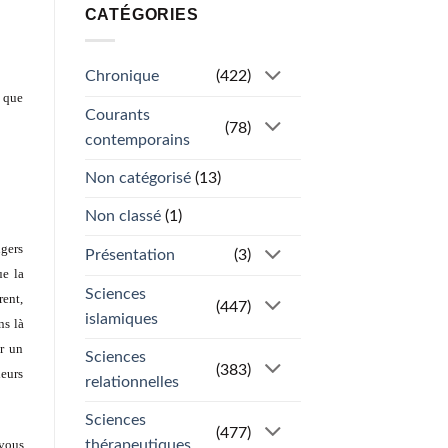
CATÉGORIES
Chronique
(422)
é que
Courants
(78)
contemporains
Non catégorisé
(13)
Non classé
(1)
ngers
Présentation
(3)
ue la
Sciences
rent,
(447)
islamiques
ns là
ar un
Sciences
(383)
leurs
relationnelles
Sciences
(477)
 vous
thérapeutiques