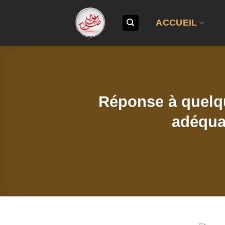
Passer
au
ACCUEIL
contenu
Réponse à quelqu
adéquat