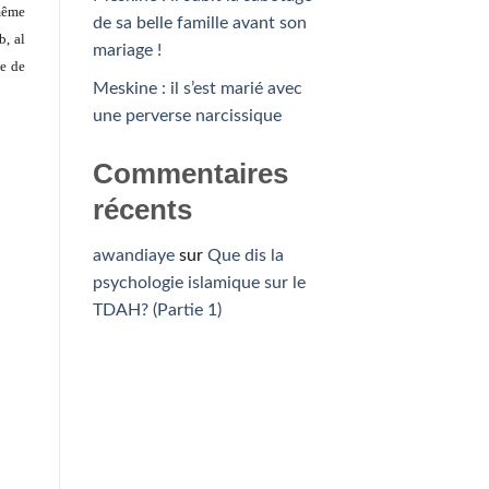
 même
de sa belle famille avant son
b, al
mariage !
le de
Meskine : il s’est marié avec
une perverse narcissique
Commentaires
récents
awandiaye
sur
Que dis la
psychologie islamique sur le
TDAH? (Partie 1)