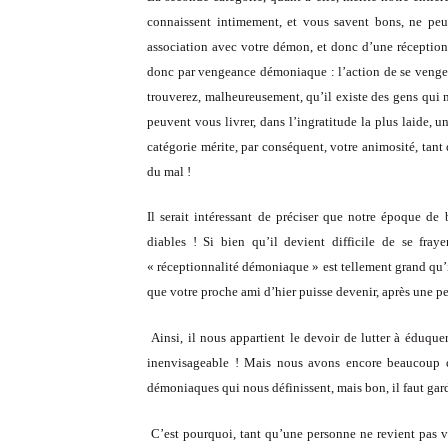
connaissent intimement, et vous savent bons, ne peu
association avec votre démon, et donc d’une réception
donc par vengeance démoniaque : l’action de se venger 
trouverez, malheureusement, qu’il existe des gens qui m
peuvent vous livrer, dans l’ingratitude la plus laide, u
catégorie mérite, par conséquent, votre animosité, tant
du mal !
Il serait intéressant de préciser que notre époque d
diables ! Si bien qu’il devient difficile de se fray
« réceptionnalité démoniaque » est tellement grand qu’il
que votre proche ami d’hier puisse devenir, après une p
Ainsi, il nous appartient le devoir de lutter à éduqu
inenvisageable ! Mais nous avons encore beaucoup de 
démoniaques qui nous définissent, mais bon, il faut garde
C’est pourquoi, tant qu’une personne ne revient pas ve