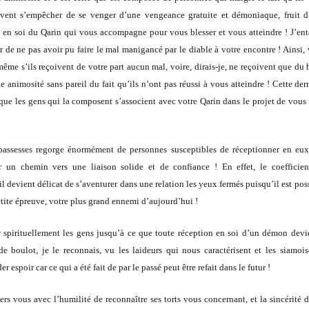
vent s’empêcher de se venger d’une vengeance gratuite et démoniaque, fruit d
 en soi du Qarin qui vous accompagne pour vous blesser et vous atteindre ! J’en
de ne pas avoir pu faire le mal manigancé par le diable à votre encontre ! Ainsi,
ême s’ils reçoivent de votre part aucun mal, voire, dirais-je, ne reçoivent que du 
ne animosité sans pareil du fait qu’ils n’ont pas réussi à vous atteindre ! Cette der
 que les gens qui la composent s’associent avec votre Qarin dans le projet de vous 
e bassesses regorge énormément de personnes susceptibles de réceptionner en eu
er un chemin vers une liaison solide et de confiance ! En effet, le coefficie
 devient délicat de s’aventurer dans une relation les yeux fermés puisqu’il est pos
etite épreuve, votre plus grand ennemi d’aujourd’hui !
er spirituellement les gens jusqu’à ce que toute réception en soi d’un démon dev
boulot, je le reconnais, vu les laideurs qui nous caractérisent et les siamois
r espoir car ce qui a été fait de par le passé peut être refait dans le futur !
rs vous avec l’humilité de reconnaître ses torts vous concernant, et la sincérité 