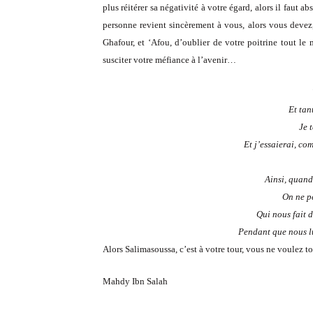
plus réitérer sa négativité à votre égard, alors il faut 
personne revient sincèrement à vous, alors vous devez,
Ghafour, et ‘Afou, d’oublier de votre poitrine tout le
susciter votre méfiance à l’avenir…
Et tan
Je 
Et j’essaierai, co
Ainsi, quand
On ne p
Qui nous fait d
Pendant que nous lu
Alors Salimasoussa, c’est à votre tour, vous ne voulez t
Mahdy Ibn Salah