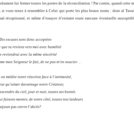
absolument lui fermer toutes les portes de la réconciliation ! Par contre, quand cette
 si vous tenez à ressembler à Celui qui porte les plus beaux noms : dont al Tawa
 mal réceptionné, et même d’essayer d’extraire toute rancune éventuelle susceptib
Tes excuses sont donc acceptées
t que tu reviens vers moi avec humilité
te reviendrai avec la même sincérité
mme mon Seigneur le fait, de ne pas m’en soucier…
 on médite notre réaction face à l’animosité,
eut qu’aimer davantage notre Créateur,
escendre du ciel, jour et nuit, toutes ses bontés
i faisons monter, de notre côté, toutes nos laideurs
oujours pas crever l’abcès?