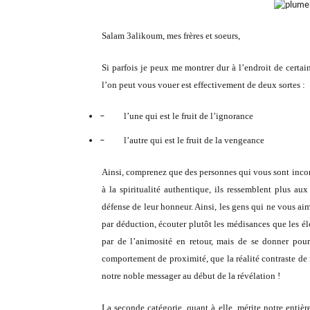
Salam 3alikoum, mes frères et soeurs,
Si parfois je peux me montrer dur à l’endroit de certai
l’on peut vous vouer est effectivement de deux sortes :
l’une qui est le fruit de l’ignorance
–
l’autre qui est le fruit de la vengeance
–
Ainsi, comprenez que des personnes qui vous sont incon
à la spiritualité authentique, ils ressemblent plus au
défense de leur honneur. Ainsi, les gens qui ne vous ai
par déduction, écouter plutôt les médisances que les é
par de l’animosité en retour, mais de se donner pour
comportement de proximité, que la réalité contraste de m
notre noble messager au début de la révélation !
La seconde catégorie, quant à elle, mérite notre entièr