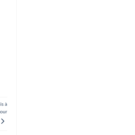
is à
pour