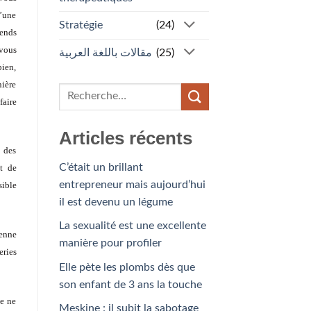
’une
Stratégie
(24)
tends
 vous
مقالات باللغة العربية
(25)
bien,
nière
faire
Articles récents
x des
C’était un brillant
nt de
entrepreneur mais aujourd’hui
sible
il est devenu un légume
La sexualité est une excellente
ienne
manière pour profiler
eries
Elle pète les plombs dès que
son enfant de 3 ans la touche
de ne
Meskine : il subit la sabotage