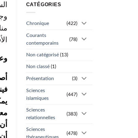
الس
CATÉGORIES
وجد
Chronique
(422)
منك
Courants
الأ
(78)
contemporains
Non catégorisé
(13)
وعل
Non classé
(1)
أصل
Présentation
(3)
فين
Sciences
(447)
islamiques
يمك
Sciences
معي
(383)
relationnelles
أن 
Sciences
(478)
أن 
thérapeutiques