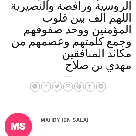
الروسية ورافضة والنصيرية
اللهم ألف بين قلوب
المؤمنين ووحد صفوفهم
وجمع كلمتهم وعصمهم من
مكائد المنافقين
مهدي بن صلاح
MAHDY IBN SALAH