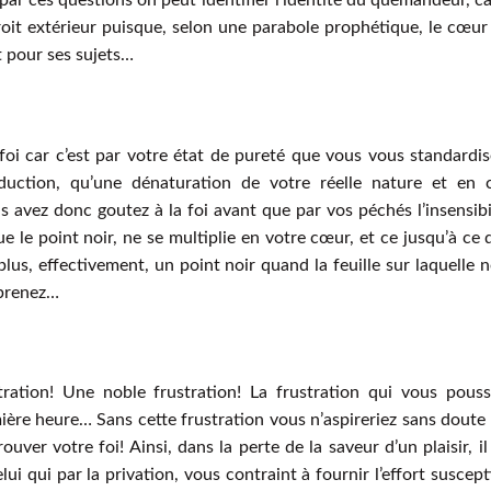
par ces questions on peut identifier l’identité du quémandeur, ca
droit extérieur puisque, selon une parabole prophétique, le cœur
t pour ses sujets…
foi car c’est par votre état de pureté que vous vous standardis
duction, qu’une dénaturation de votre réelle nature et en 
s avez donc goutez à la foi avant que par vos péchés l’insensibi
e le point noir, ne se multiplie en votre cœur, et ce jusqu’à ce q
plus, effectivement, un point noir quand la feuille sur laquelle 
mprenez…
tration! Une noble frustration! La frustration qui vous pous
mière heure… Sans cette frustration vous n’aspireriez sans doute
ver votre foi! Ainsi, dans la perte de la saveur d’un plaisir, il
ui qui par la privation, vous contraint à fournir l’effort suscept