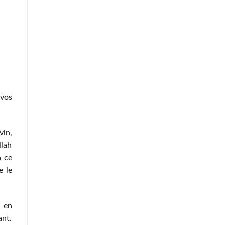
 vos
vin,
llah
n ce
e le
e en
ant.