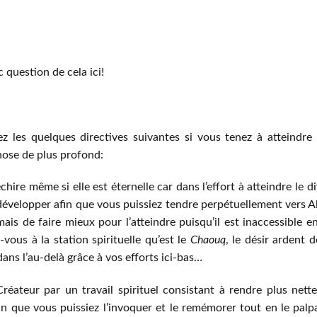
c question de cela ici!
 les quelques directives suivantes si vous tenez à atteindre
hose de plus profond:
hire même si elle est éternelle car dans l’effort à atteindre le di
la développer afin que vous puissiez tendre perpétuellement vers A
ais de faire mieux pour l’atteindre puisqu’il est inaccessible e
z-vous à la station spirituelle qu’est le
Chaouq
, le désir ardent d
dans l’au-delà grâce à vos efforts ici-bas…
réateur par un travail spirituel consistant à rendre plus nett
fin que vous puissiez l’invoquer et le remémorer tout en le palp