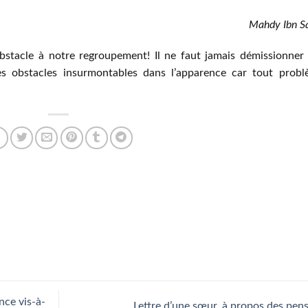
Mahdy Ibn S
stacle à notre regroupement! Il ne faut jamais démissionner
s obstacles insurmontables dans l’apparence car tout prob
nce vis-à-
Lettre d’une sœur, à propos des pen