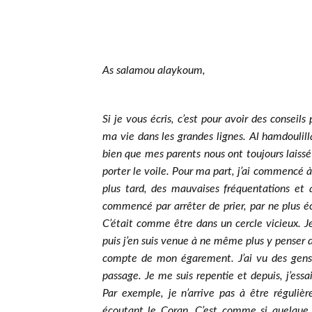
As salamou alaykoum,
Si je vous écris, c’est pour avoir des conseil
ma vie dans les grandes lignes. Al hamdoulill
bien que mes parents nous ont toujours laissé l
porter le voile. Pour ma part, j’ai commencé à
plus tard, des mauvaises fréquentations et 
commencé par arrêter de prier, par ne plus éc
C’était comme être dans un cercle vicieux. J
puis j’en suis venue à ne même plus y penser du
compte de mon égarement. J’ai vu des gens so
passage. Je me suis repentie et depuis, j’ess
Par exemple, je n’arrive pas à être réguliè
écoutant le Coran. C’est comme si quelque c