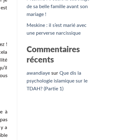
r je
de sa belle famille avant son
 est
mariage !
Meskine : il s’est marié avec
une perverse narcissique
ez !
Commentaires
cela
récents
lité
u’il
awandiaye
sur
Que dis la
nous
psychologie islamique sur le
TDAH? (Partie 1)
se à
 pas
 y a
ible