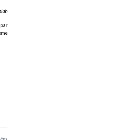
alah
 par
lème
sées