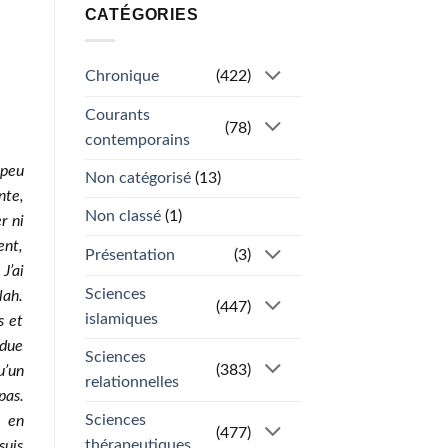
CATÉGORIES
Chronique
(422)
Courants
(78)
contemporains
 peu
Non catégorisé
(13)
nte,
Non classé
(1)
r ni
ent,
Présentation
(3)
J’ai
Sciences
lah.
(447)
islamiques
s et
ndue
Sciences
(383)
u’un
relationnelles
pas.
Sciences
e en
(477)
thérapeutiques
suis