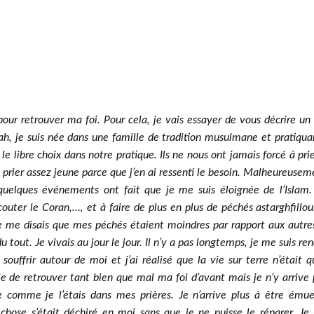
s pour retrouver ma foi. Pour cela, je vais essayer de vous décrire un
ah, je suis née dans une famille de tradition musulmane et pratiqua
e libre choix dans notre pratique. Ils ne nous ont jamais forcé à prie
 prier assez jeune parce que j’en ai ressenti le besoin. Malheureusem
quelques événements ont fait que je me suis éloignée de l’Islam. 
outer le Coran,…, et à faire de plus en plus de péchés astarghfillou
e me disais que mes péchés étaient moindres par rapport aux autre
 tout. Je vivais au jour le jour. Il n’y a pas longtemps, je me suis re
uffrir autour de moi et j’ai réalisé que la vie sur terre n’était q
aie de retrouver tant bien que mal ma foi d’avant mais je n’y arrive 
re comme je l’étais dans mes prières. Je n’arrive plus à être ému
hose s’était déchiré en moi sans que je ne puisse le réparer. Je 