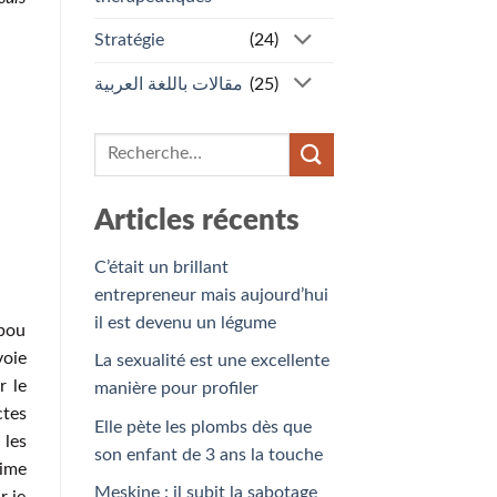
Stratégie
(24)
مقالات باللغة العربية
(25)
Articles récents
C’était un brillant
entrepreneur mais aujourd’hui
il est devenu un légume
Abou
voie
La sexualité est une excellente
r le
manière pour profiler
ctes
Elle pète les plombs dès que
 les
son enfant de 3 ans la touche
aime
Meskine : il subit la sabotage