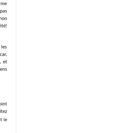
erme
 pas
 non
ité!
 les
car,
, et
gens
oint
itez
t le