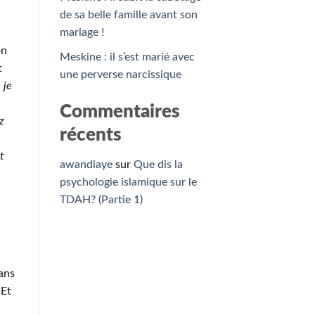
de sa belle famille avant son
mariage !
on
Meskine : il s’est marié avec
t
une perverse narcissique
 je
Commentaires
z
récents
t
awandiaye
sur
Que dis la
psychologie islamique sur le
TDAH? (Partie 1)
ans
 Et