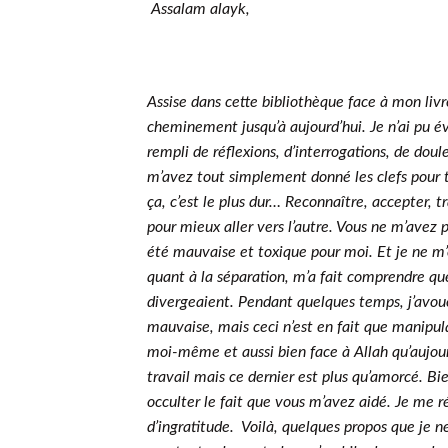
Assalam alayk,
Assise dans cette bibliothèque face à mon livr
cheminement jusqu’à aujourd’hui. Je n’ai pu é
rempli de réflexions, d’interrogations, de doul
m’avez tout simplement donné les clefs pour 
ça, c’est le plus dur… Reconnaître, accepter, tra
pour mieux aller vers l’autre. Vous ne m’avez p
été mauvaise et toxique pour moi. Et je ne m’
quant à la séparation, m’a fait comprendre q
divergeaient. Pendant quelques temps, j’avoue 
mauvaise, mais ceci n’est en fait que manipula
moi-même et aussi bien face à Allah qu’aujour
travail mais ce dernier est plus qu’amorcé. Bien
occulter le fait que vous m’avez aidé. Je me r
d’ingratitude. Voilà, quelques propos que je n