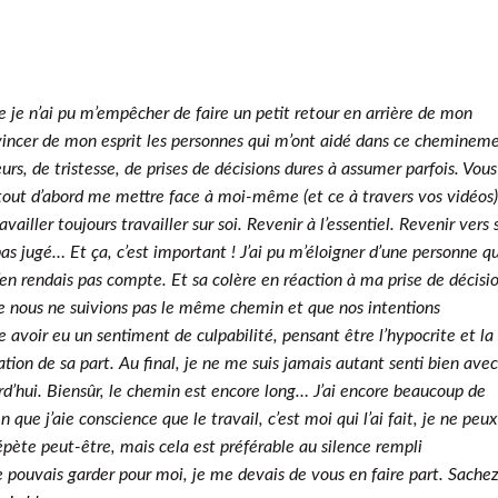
e je n’ai pu m’empêcher de faire un petit retour en arrière de mon
vincer de mon esprit les personnes qui m’ont aidé dans ce chemineme
eurs, de tristesse, de prises de décisions dures à assumer parfois. Vous
tout d’abord me mettre face à moi-même (et ce à travers vos vidéos)
vailler toujours travailler sur soi. Revenir à l’essentiel. Revenir vers s
as jugé… Et ça, c’est important ! J’ai pu m’éloigner d’une personne qu
en rendais pas compte. Et sa colère en réaction à ma prise de décisi
ue nous ne suivions pas le même chemin et que nos intentions
avoir eu un sentiment de culpabilité, pensant être l’hypocrite et la
tion de sa part. Au final, je ne me suis jamais autant senti bien avec
d’hui. Biensûr, le chemin est encore long… J’ai encore beaucoup de
 que j’aie conscience que le travail, c’est moi qui l’ai fait, je ne peux
épète peut-être, mais cela est préférable au silence rempli
e pouvais garder pour moi, je me devais de vous en faire part. Sache