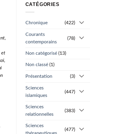
CATÉGORIES
Chronique
(422)
Courants
nt,
(78)
contemporains
 et
Non catégorisé
(13)
oi,
Non classé
(1)
i
on
Présentation
(3)
Sciences
(447)
islamiques
Sciences
(383)
relationnelles
Sciences
z
(477)
thérapeutiques