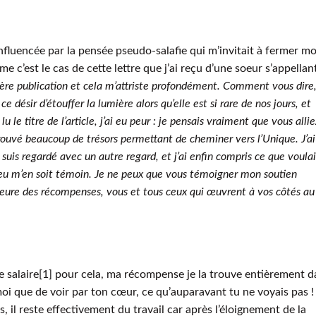
 influencée par la pensée pseudo-salafie qui m’invitait à fermer m
e c’est le cas de cette lettre que j’ai reçu d’une soeur s’appellan
ière publication et cela m’attriste profondément. Comment vous dire,
désir d’étouffer la lumière alors qu’elle est si rare de nos jours, et
lu le titre de l’article, j’ai eu peur : je pensais vraiment que vous allie
 trouvé beaucoup de trésors permettant de cheminer vers l’Unique. J’ai
uis regardé avec un autre regard, et j’ai enfin compris ce que voulai
eu m’en soit témoin. Je ne peux que vous témoigner mon soutien
leure des récompenses, vous et tous ceux qui œuvrent à vos côtés au
 salaire[1] pour cela, ma récompense je la trouve entièrement d
moi que de voir par ton cœur, ce qu’auparavant tu ne voyais pas !
, il reste effectivement du travail car après l’éloignement de la