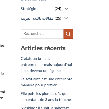
Stratégie
(24)
مقالات باللغة العربية
(25)
ies,
Articles récents
C’était un brillant
entrepreneur mais aujourd’hui
il est devenu un légume
 des
La sexualité est une excellente
manière pour profiler
rmi
Elle pète les plombs dès que
ion
son enfant de 3 ans la touche
Meskine : il subit la sabotage