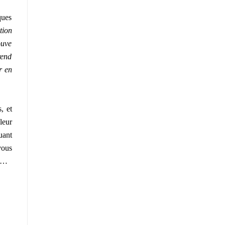
ques
tion
ouve
rend
r en
, et
leur
uant
vous
rs…