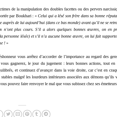
ictimes de la manipulation des doubles facettes ou des pervers narcissi
portée par Boukhari : «
Celui qui a lésé son frère dans sa bonne réputa
te auprès de lui aujourd’hui (dans ce bas monde) avant qu’il ne se retr
m n’ont plus cours. S’il a alors quelques bonnes œuvres, on en p
 la personne lésée) et s’il n’a aucune bonne œuvre, on lui fait supporte
me !
»
déshonneur vous arrêtez d’accorder de l’importance au regard des gens
, vous gagnerez, le jour du jugement : leurs bonnes actions, tout en 
ilibrés, et continuez d’avançer dans la voie droite, car c’est en craq
ant stables malgré les lourdeurs intérieures associées aux démons qu’ils 
 vous pouvez faire renvoyer le mal que vous subissez chez ses émetteu