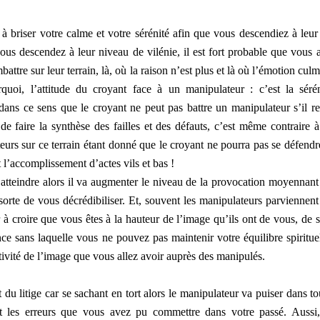
e à briser votre calme et votre sérénité afin que vous descendiez à leur
vous descendez à leur niveau de vilénie, il est fort probable que vous a
attre sur leur terrain, là, où la raison n’est plus et là où l’émotion culm
quoi, l’attitude du croyant face à un manipulateur : c’est la sérén
t dans ce sens que le croyant ne peut pas battre un manipulateur s’il re
de faire la synthèse des failles et des défauts, c’est même contraire à
teurs sur ce terrain étant donné que le croyant ne pourra pas se défendre
 l’accomplissement d’actes vils et bas !
atteindre alors il va augmenter le niveau de la provocation moyennant
orte de vous décrédibiliser. Et, souvent les manipulateurs parviennent
 à croire que vous êtes à la hauteur de l’image qu’ils ont de vous, de s
e sans laquelle vous ne pouvez pas maintenir votre équilibre spirituel
tivité de l’image que vous allez avoir auprès des manipulés.
 du litige car se sachant en tort alors le manipulateur va puiser dans to
s et les erreurs que vous avez pu commettre dans votre passé. Aussi