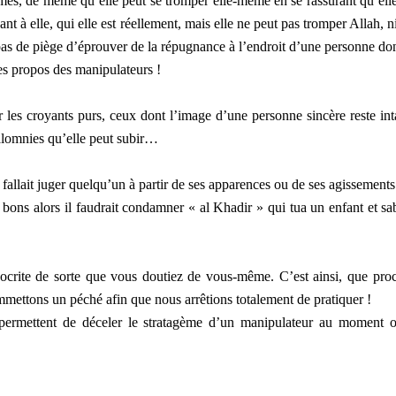
mes, de même qu’elle peut se tromper elle-même en se rassurant qu’elle
nt à elle, qui elle est réellement, mais elle ne peut pas tromper Allah, ni
pas de piège d’éprouver de la répugnance à l’endroit d’une personne don
les propos des manipulateurs !
 les croyants purs, ceux dont l’image d’une personne sincère reste int
alomnies qu’elle peut subir…
 fallait juger quelqu’un à partir de ses apparences ou de ses agissements
bons alors il faudrait condamner « al Khadir » qui tua un enfant et sa
ocrite de sorte que vous doutiez de vous-même. C’est ainsi, que pro
ettons un péché afin que nous arrêtions totalement de pratiquer !
permettent de déceler le stratagème d’un manipulateur au moment o