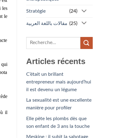
 est
 les
Stratégie
(24)
t le
مقالات باللغة العربية
(25)
acte
Articles récents
 qui
bota
C’était un brillant
entrepreneur mais aujourd’hui
il est devenu un légume
cède
La sexualité est une excellente
manière pour profiler
ù il
Elle pète les plombs dès que
son enfant de 3 ans la touche
Meskine : il subit la sabotage