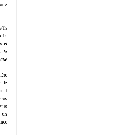
uire
’ils
 ils
n et
. Je
 que
ière
eule
ment
vous
eurs
, un
ance