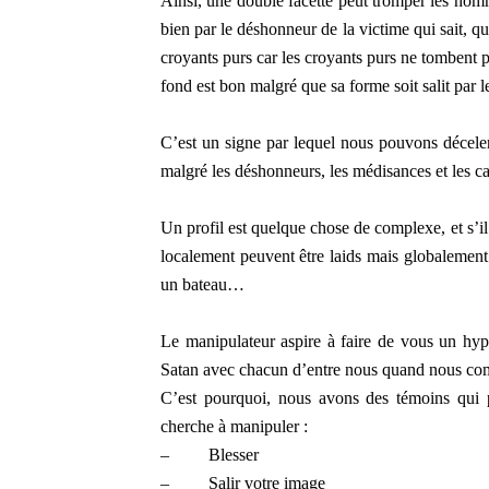
Ainsi, une double facette peut tromper les hom
bien par le déshonneur de la victime qui sait, qua
croyants purs car les croyants purs ne tombent 
fond est bon malgré que sa forme soit salit par 
C’est un signe par lequel nous pouvons déceler
malgré les déshonneurs, les médisances et les c
Un profil est quelque chose de complexe, et s’il
localement peuvent être laids mais globalement 
un bateau…
Le manipulateur aspire à faire de vous un hyp
Satan avec chacun d’entre nous quand nous comm
C’est pourquoi, nous avons des témoins qui 
cherche à manipuler :
–
Blesser
–
Salir votre image