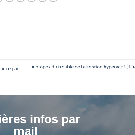
A propos du trouble de l’attention hyperactif (T
rance par
ères infos par
mail