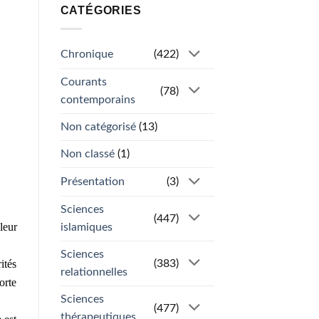
CATÉGORIES
Chronique
(422)
Courants
(78)
contemporains
Non catégorisé
(13)
Non classé
(1)
Présentation
(3)
Sciences
(447)
leur
islamiques
Sciences
(383)
ités
relationnelles
orte
Sciences
(477)
thérapeutiques