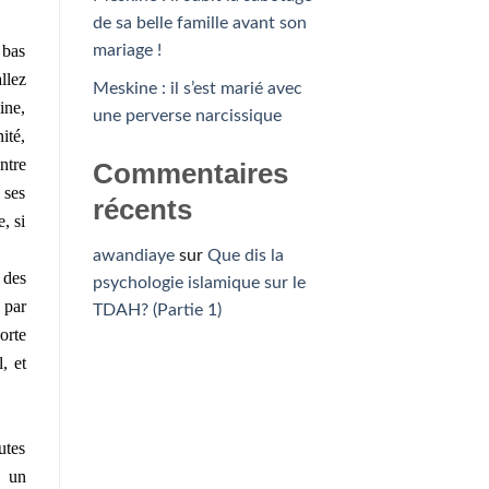
de sa belle famille avant son
 bas
mariage !
llez
Meskine : il s’est marié avec
ine,
une perverse narcissique
ité,
ntre
Commentaires
 ses
récents
, si
awandiaye
sur
Que dis la
 des
psychologie islamique sur le
 par
TDAH? (Partie 1)
orte
, et
utes
, un