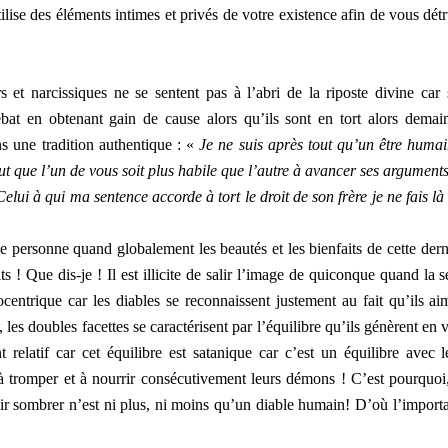
tilise des éléments intimes et privés de votre existence afin de vous détr
 et narcissiques ne se sentent pas à l’abri de la riposte divine car s
ébat en obtenant gain de cause alors qu’ils sont en tort alors demain
ns une tradition authentique : «
Je ne suis après tout qu’un être humai
eut que l’un de vous soit plus habile que l’autre à avancer ses arguments
elui à qui ma sentence accorde à tort le droit de son frère je ne fais là
d’une personne quand globalement les beautés et les bienfaits de cette dern
ts ! Que dis-je ! Il est illicite de salir l’image de quiconque quand la s
centrique car les diables se reconnaissent justement au fait qu’ils ai
, les doubles facettes se caractérisent par l’équilibre qu’ils génèrent en 
relatif car cet équilibre est satanique car c’est un équilibre avec l
 à tromper et à nourrir consécutivement leurs démons ! C’est pourquoi
oir sombrer n’est ni plus, ni moins qu’un diable humain! D’où l’import