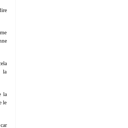
dire
!
mme
nne
cela
 la
 la
e le
 car