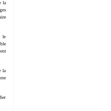
e la
ges
aire
 le
ible
ent
 la
mme
fier