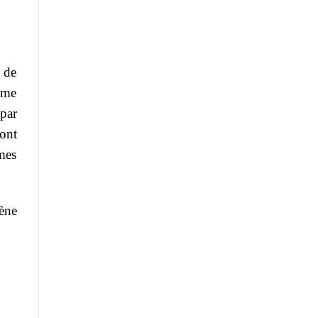
 de
mme
par
ont
mes
ène