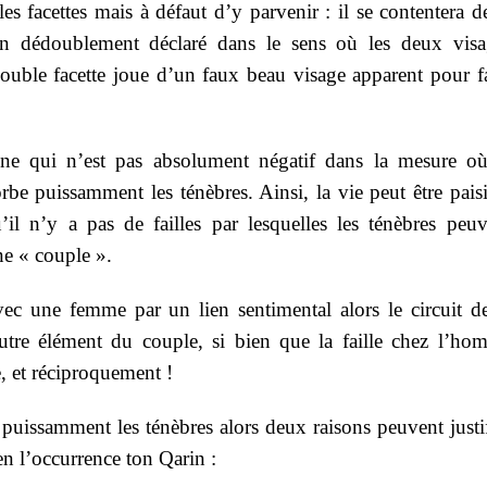
s facettes mais à défaut d’y parvenir : il se contentera d
’un dédoublement déclaré dans le sens où les deux visa
double facette joue d’un faux beau visage apparent pour f
ine qui n’est pas absolument négatif dans la mesure où
orbe puissamment les ténèbres. Ainsi, la vie peut être pais
il n’y a pas de failles par lesquelles les ténèbres peuv
nne « couple ».
c une femme par un lien sentimental alors le circuit de
’autre élément du couple, si bien que la faille chez l’ho
, et réciproquement !
puissamment les ténèbres alors deux raisons peuvent justi
 en l’occurrence ton Qarin :