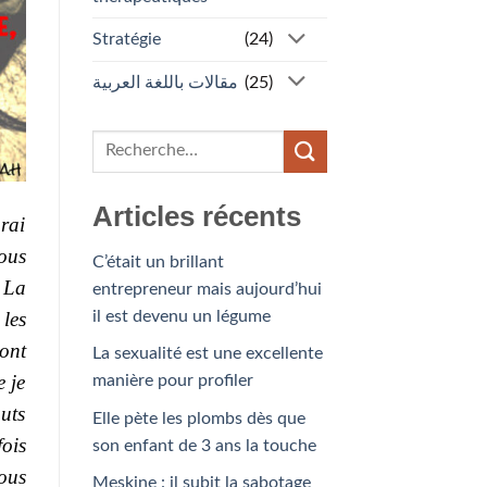
Stratégie
(24)
مقالات باللغة العربية
(25)
Articles récents
rai
ous
C’était un brillant
 La
entrepreneur mais aujourd’hui
il est devenu un légume
 les
ont
La sexualité est une excellente
e je
manière pour profiler
auts
Elle pète les plombs dès que
fois
son enfant de 3 ans la touche
vous
Meskine : il subit la sabotage