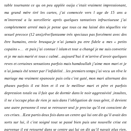
table tournante ce qu on peu applée ouija c’etait vraiment impressionant,
ma grand mére tiré les cartes, j’ai comencée vers l age de 15 ans a
m’interessé a la sorcellerie aprés quelques tantatives infructiueuse j’ai
completement arreté mais je pense que tous ca ma laissé des séquelles vie
sexuel precoce (12 ans),rêve/fantasme trés speciaux pas forcément avec des
être humains, envie brusque,je n’ai jamais pu etre fidele a mes « petits
copains »… et puis j’ai connue l islam et tout a changé je me suis convertie
et je me suis marié et tous c calmé…aujourd’hui il m’arrive d’avoir quelques
reves et certaines sensations parfois mais hamdoullah j’aime mon mari et je
n’ai jamais été tenter par l’infidelité…les premiers temps j’ai vecu un rêve le
mariage ma vraiment epanouie puis cela c’est gaté, mon mari alternant des
phases parfois il est bien et il est le meilleur mari et père et parfois
depression totale ou il fait que de dormir dans le noir aggressivité ,insultes,
il ne s’occupe plus de rien je suis dans l’obligation de tous géret, il devient
une autre personne il veut se retrouver seul je precise qu’il est conscient de
ces crises…ILest partis deux fois dans un centre qui lui ont dit qu’il avait des
sorts sur lui, il c’est soigné tout se passé bien puis une nouvelle crise est
parvenue il est retourné dans se centre qui lui on dit qu’il navait plus rien,