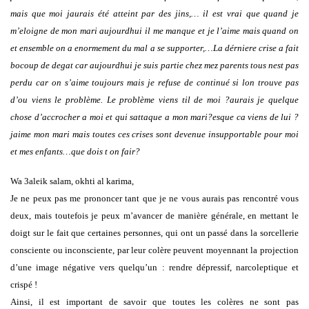
mais que moi jaurais été atteint par des jins,… il est vrai que quand je
m’eloigne de mon mari aujourdhui il me manque et je l’aime mais quand on
et ensemble on a enormement du mal a se supporter,…La dérniere crise a fait
bocoup de degat car aujourdhui je suis partie chez mez parents tous nest pas
perdu car on s’aime toujours mais je refuse de continué si lon trouve pas
d’ou viens le problème. Le problème viens til de moi ?aurais je quelque
chose d’accrocher a moi et qui sattaque a mon mari?esque ca viens de lui ?
jaime mon mari mais toutes ces crises sont devenue insupportable pour moi
et mes enfants…que dois t on fair?
Wa 3aleik salam, okhti al karima,
Je ne peux pas me prononcer tant que je ne vous aurais pas rencontré vous
deux, mais toutefois je peux m’avancer de manière générale, en mettant le
doigt sur le fait que certaines personnes, qui ont un passé dans la sorcellerie
consciente ou inconsciente, par leur colère peuvent moyennant la projection
d’une image négative vers quelqu’un : rendre dépressif, narcoleptique et
crispé !
Ainsi, il est important de savoir que toutes les colères ne sont pas