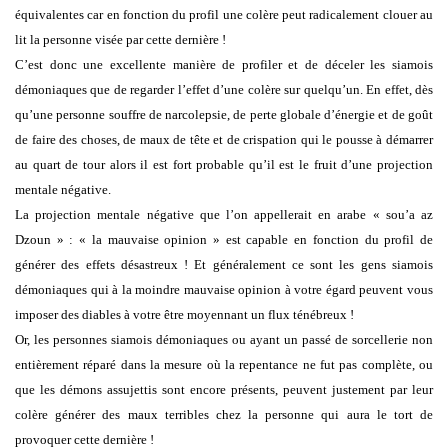
équivalentes car en fonction du profil une colère peut radicalement clouer au
lit la personne visée par cette dernière !
C’est donc une excellente manière de profiler et de déceler les siamois
démoniaques que de regarder l’effet d’une colère sur quelqu’un. En effet, dès
qu’une personne souffre de narcolepsie, de perte globale d’énergie et de goût
de faire des choses, de maux de tête et de crispation qui le pousse à démarrer
au quart de tour alors il est fort probable qu’il est le fruit d’une projection
mentale négative.
La projection mentale négative que l’on appellerait en arabe « sou’a az
Dzoun » : « la mauvaise opinion » est capable en fonction du profil de
générer des effets désastreux ! Et généralement ce sont les gens siamois
démoniaques qui à la moindre mauvaise opinion à votre égard peuvent vous
imposer des diables à votre être moyennant un flux ténébreux !
Or, les personnes siamois démoniaques ou ayant un passé de sorcellerie non
entièrement réparé dans la mesure où la repentance ne fut pas complète, ou
que les démons assujettis sont encore présents, peuvent justement par leur
colère générer des maux terribles chez la personne qui aura le tort de
provoquer cette dernière !