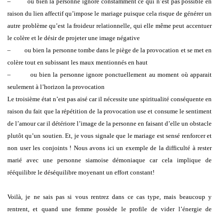
–
ou bien la personne ignore constamment ce qui n’est pas possible en
raison du lien affectif qu’impose le mariage puisque cela risque de générer un
autre problème qu’est la froideur relationnelle, qui elle même peut accentuer
le colère et le désir de projeter une image négative
–
ou bien la personne tombe dans le piège de la provocation et se met en
colère tout en subissant les maux mentionnés en haut
–
ou bien la personne ignore ponctuellement au moment où apparait
seulement à l’horizon la provocation
Le troisième état n’est pas aisé car il nécessite une spiritualité conséquente en
raison du fait que la répétition de la provocation use et consume le sentiment
de l’amour car il détériore l’image de la personne en faisant d’elle un obstacle
plutôt qu’un soutien.
Et, je vous signale que le mariage est sensé renforcer et
non user les conjoints ! Nous avons ici un exemple de la difficulté à rester
marié avec une personne siamoise démoniaque car cela implique de
rééquilibre le déséquilibre moyenant un effort constant!
Voilà, je ne sais pas si vous rentrez dans ce cas type, mais beaucoup y
rentrent, et quand une femme possède le profile de vider l’énergie de