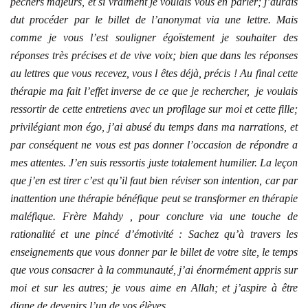
pêchers majeurs, et si vraiment je voulais vous en parler; j’aurais
dut procéder par le billet de l’anonymat via une lettre. Mais
comme je vous l’est souligner égoïstement je souhaiter des
réponses très précises et de vive voix; bien que dans les réponses
au lettres que vous recevez, vous l êtes déjà, précis ! Au final cette
thérapie ma fait l’effet inverse de ce que je rechercher, je voulais
ressortir de cette entretiens avec un profilage sur moi et cette fille;
privilégiant mon égo, j’ai abusé du temps dans ma narrations, et
par conséquent ne vous est pas donner l’occasion de répondre a
mes attentes. J’en suis ressortis juste totalement humilier. La leçon
que j’en est tirer c’est qu’il faut bien réviser son intention, car par
inattention une thérapie bénéfique peut se transformer en thérapie
maléfique. Frère Mahdy , pour conclure via une touche de
rationalité et une pincé d’émotivité : Sachez qu’à travers les
enseignements que vous donner par le billet de votre site, le temps
que vous consacrer à la communauté, j’ai énormément appris sur
moi et sur les autres; je vous aime en Allah; et j’aspire à être
digne de devenirs l’un de vos élèves.