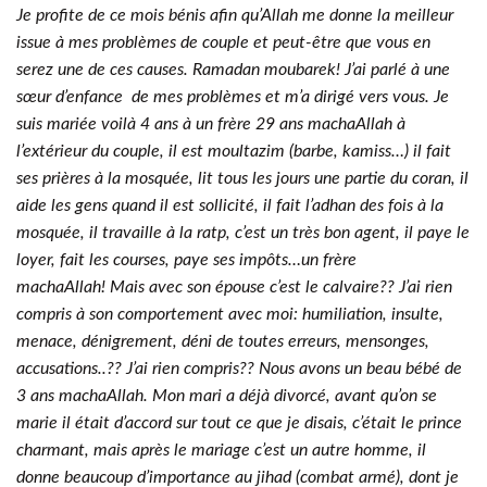
Je profite de ce mois bénis afin qu’Allah me donne la meilleur
issue à mes problèmes de couple et peut-être que vous en
serez une de ces causes. Ramadan moubarek! J’ai parlé à une
sœur d’enfance de mes problèmes et m’a dirigé vers vous. Je
suis mariée voilà 4 ans à un frère 29 ans machaAllah à
l’extérieur du couple, il est moultazim (barbe, kamiss…) il fait
ses prières à la mosquée, lit tous les jours une partie du coran, il
aide les gens quand il est sollicité, il fait l’adhan des fois à la
mosquée, il travaille à la ratp, c’est un très bon agent, il paye le
loyer, fait les courses, paye ses impôts…un frère
machaAllah! Mais avec son épouse c’est le calvaire?? J’ai rien
compris à son comportement avec moi: humiliation, insulte,
menace, dénigrement, déni de toutes erreurs, mensonges,
accusations..?? J’ai rien compris?? Nous avons un beau bébé de
3 ans machaAllah. Mon mari a déjà divorcé, avant qu’on se
marie il était d’accord sur tout ce que je disais, c’était le prince
charmant, mais après le mariage c’est un autre homme, il
donne beaucoup d’importance au jihad (combat armé), dont je