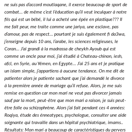
ne suis pas d’accord moutlaqane, il exerce beaucoup de sport de
combat… de même c’est l’éducation qu’il veut inculquer à notre
fils qui est un bébé, il lui a acheté une épée en plastique??? Il
me fait peur, me traite comme une jariya, une esclave, pas
d’amour, pas de respect… pourtant je suis également fi da3wa,
j’enseigne depuis 10 ans, l’arabe, les sciences religieuses, le
Coran… J’ai grandi à la madrassa de cheykh Ayoub qui est
comme un oncle pour moi, j’ai étudié à Chateau-chinon, iesh,
afcl, en Syrie, au Yémen, en Egypte… J’ai 25 ans et je pratique
un islam simple, j’appartiens à aucune tendance. On me dit de
patienter alors je patiente sachant que j’ai demandé le divorce
à la première année de mariage qu’il refuse. Alors, je me suis
remise en question car mon mari ne veut pas divorcer jamais
sauf par la mort, peut-être que mon mari a raison, je suis peut-
être folle ou schizophrène. Alors j’ai fait pendant ces 4 années:
Roqiya, étude des énneatypes, psychologue, consulter une aide
soignante qui travaille dans un hôpital psychiatrique, imams..
Résultats: Mon mari a beaucoup de caractéristiques du pervers