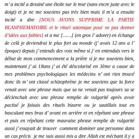
m’ a incité a dessiné une étoile sur le mur (sans encre juste avec le
doigt) et je ne me souviens pas très bien mais il m’a a ensuite
incité a dire
[NOUS AVONS SUPPRIME LA PARTIE
BLASPHEMATOIRE et le rituel satanique pour ne pas donner
d’idées aux faibles]
et a me [……] (en gros l’ adorer) en échange
de celà je deviendrai le plus fort au monde (j’ avais 12 ans a l’
époque) depuis j’ entends des voix même si j’ en entendais vers le
début de mon commencement a la prière si je me souviens bien,
maintenant j’ ai 18ans j’ ai été déscolarisé en 3ème a cause de
mes problèmes psychologiques les médecins n’ ont rien trouvé
donc ils m’ ont classé schizophrène je me souviens que la force
venait avec une phrase mais que sa ne venait pas toujours sa se
déclenchait avec une phrase remplie de vulgarité après avoir
pactisé je faisais des rituels bizarre ou je sautillais tout en
basculant mes bras d’ avant en arrière et en répétant une phrase
et puis en répétant cette mauvaise phrase remplie de vulgarité
aussi j’ essayait de trouver comment dominer une personne dans
un cas précis je me suis aussi mis a dire Allah est méchant il y a