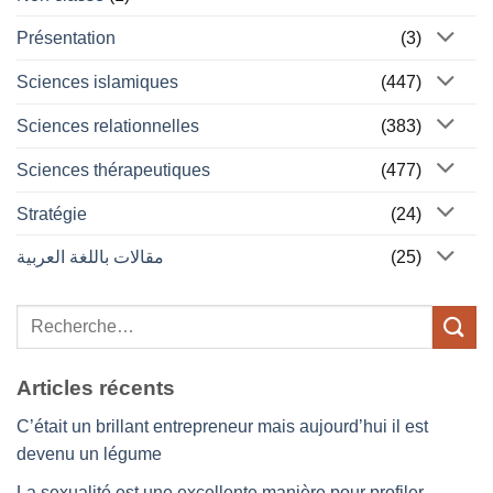
Présentation
(3)
Sciences islamiques
(447)
Sciences relationnelles
(383)
Sciences thérapeutiques
(477)
Stratégie
(24)
مقالات باللغة العربية
(25)
Articles récents
C’était un brillant entrepreneur mais aujourd’hui il est
devenu un légume
La sexualité est une excellente manière pour profiler