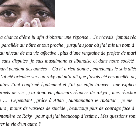
la chance d’être lu afin d’obtenir une rèponse . Je n’avais jamais rèa
 parallèle au nôtre et tout proche , jusqu’au jour où j’ai mis un nom à
u niveau de ma vie affective , plus d’une vingtaine de projets de mar
sans disputes ,je suis musulmane et libanaise et dans notre sociètè ,
 suivi pendant des annèes . Ça n’ a rien donnè , entretemps je suis allè
ai ètè orientèe vers un raky qui m’a dit que j’avais ètè ensorcellèe de
es l’ont confirmè ègalement et j’ai pu enfin trouver une explica
rojets de vie , j’ai donc eu plusieurs sèances de rokya , mes rèactio
ns … Cependant , grâce à Allah , Subhanallah w Ta3allah , je me 
pleurs , moins de waswas de suicide , beaucoup plus de courage face à
manière ce Raky pour qui j’ai beaucoup d’estime . Mes questions sont
ser la vie d’un autre ?