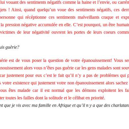
 lui vouant des sentiments négatifs comme la haine et l’envie, ou carré
rojets ! Ainsi, quand quelqu’un voue des sentiments négatifs, ces dern
 personne qui récéptionne ces sentiments malveillants craque et exp
 la pression négative accumulée en elle. C’est pourquoi, un être humai
s victimes de leur négativité ouvrent les portes de leurs coeurs comm
suis guèrie?
uérie est de vous poser la question de votre épanouissement! Vous se
panouissement alors vous n’êtes pas guérie car les gens malades sont sou
car justement pour eux c’est le fait qu’il n’y a pas de problèmes qui 
s votre existence qui justement votre non épanouissement alors sachez
us êtes malade car il est normal que les démons exploitent les fai
r toutes les failles dont la solitude et le célibat en priorité.
que je vis avec ma famille en Afrique et qu’il n y a que des charlatan