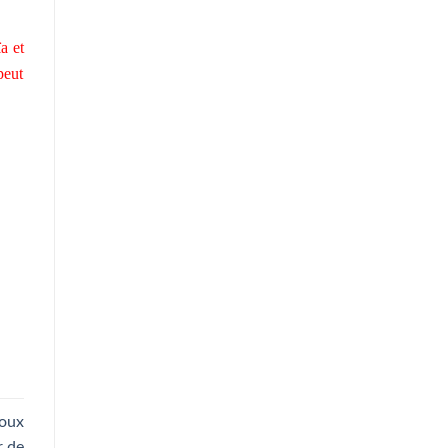
a et
peut
poux
r de