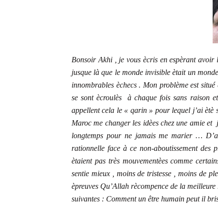
Bonsoir Akhi , je vous ècris en espèrant avoir 
jusque là que le monde invisible ètait un monde
innombrables èchecs . Mon problème est situé a
se sont ècroulès à chaque fois sans raison et 
appellent cela le « qarin » pour lequel j’ai ètè
Maroc me changer les idèes chez une amie et j’ 
longtemps pour ne jamais me marier … D’autr
rationnelle face à ce non-aboutissement des p
ètaient pas très mouvementèes comme certai
sentie mieux , moins de tristesse , moins de 
èpreuves Qu’Allah rècompence de la meilleure 
suivantes : Comment un être humain peut il bri