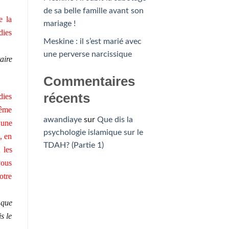
de sa belle famille avant son
e la
mariage !
dies
Meskine : il s’est marié avec
une perverse narcissique
aire
Commentaires
récents
dies
même
awandiaye
sur
Que dis la
’une
psychologie islamique sur le
, en
TDAH? (Partie 1)
 les
vous
otre
 que
s le