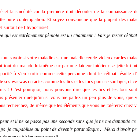
é et la sincérité car la première doit découler de la connaissance d
cette pure contemplation. Et soyez convaincue que la plupart des mala
 et surtout de l’hypocrisie!
ve qui est extrêmement pènible est un chatiment ? Vais je rester cèlibat
l faut savoir si votre maladie est une maladie cercle vicieux car les mala
nt tout du malade lui-même car par une laideur intérieur se jette lui 
pacité à s’en sortir comme cette personne dont le célibat résulte d
e ses waswas en actes comme les tics et les tocs pour se soulager, et ce
ts ! C’est pourquoi, nous pouvons dire que les tics et les tocs sont
ous présenter quelqu’un si vous me parlez un peu plus de vous, que 
vous recherchez, de même que les éléments que vous ne tolérerez chez v
a peur et il ne se passe pas une seconde sans que je ne me demande ce
mps je culpabilise au point de devenir paranoïaque . Merci d’avoir pri