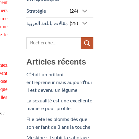
ment
iers
Stratégie
(24)
rime
مقالات باللغة العربية
(25)
n ne
e le
Articles récents
ntez
vent
C’était un brillant
pose
entrepreneur mais aujourd’hui
 que
il est devenu un légume
lles
La sexualité est une excellente
manière pour profiler
s ?
Elle pète les plombs dès que
son enfant de 3 ans la touche
Meskine : il subit la sabotage