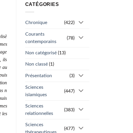
CATÉGORIES
Chronique
(422)
Courants
lisè
(78)
contemporains
 mes
iage
Non catégorisé
(13)
 ils
Non classé
(1)
e au
puis
Présentation
(3)
tion
Sciences
ns n
(447)
islamiques
suis
 mes
Sciences
(383)
 les
relationnelles
Sciences
(477)
thérapeutiques