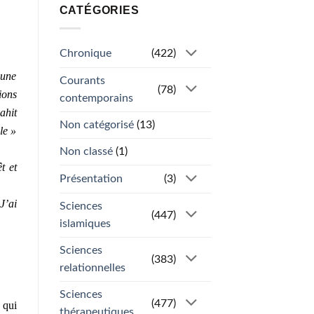
CATÉGORIES
Chronique
(422)
 une
Courants
(78)
ions
contemporains
ahit
Non catégorisé
(13)
le »
Non classé
(1)
t et
Présentation
(3)
J’ai
Sciences
(447)
islamiques
Sciences
(383)
relationnelles
Sciences
(477)
 qui
thérapeutiques