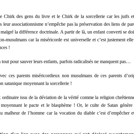
e Chirk des gens du livre et le Chirk de la sorcellerie car les juifs et
s leur associationnisme n’empêche pas la préservation des liens de par
 malgré la différence doctrinale. A partir de là, un enfant converti se doi
on-musulmans car la miséricorde est universelle et c’est justement elle
nces !
tout pour sauver leurs enfants, parfois radicalisés ne manquent pas…
e avec ces parents miséricordieux non musulmans de ces parents d’ori
on satanique moyennant la sorcellerie !
k ordinaire issu de la déviation de la vérité comme la religion chrétienn
an moyennant le pacte et le blasphème ! Or, le culte de Satan génère
 au malheur de l’homme car la vocation du diable c’est d’empêcher e