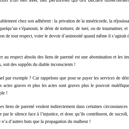
ion d’un lien avec des personnes qui ont déclaré ouvertemen
itablement chez son adhérent : la privation de la miséricorde, la réjouiss
quelqu’un s’épanouir, le désir de torturer, de tuer, ou de traumatiser, et 
on de tout respect, voire le devoir d’animosité quand même il s’agirait 
er au respect absolu des liens de parenté est une abomination et les i
s, soit des suppôts du diable inconscients !
nel par exemple ? Car rappelons que pour se payer les services de dé
es actes graves et plus les actes sont graves plus le pouvoir maléfique
ple !
es liens de parenté veulent indirectement dans certaines circonstances
 par le silence face à l’injustice, et donc qu’ils contribuent, de sucroît, 
e n’a d’autres buts que la propagation du malheur !