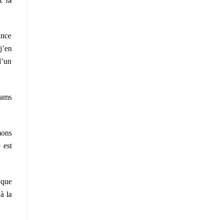
t la
ance
j’en
d’un
mams
mons
 est
 que
à la