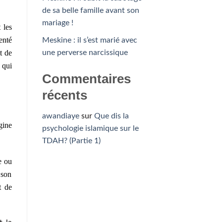
de sa belle famille avant son
mariage !
 les
enté
Meskine : il s’est marié avec
une perverse narcissique
t de
 qui
Commentaires
récents
awandiaye
sur
Que dis la
gine
psychologie islamique sur le
TDAH? (Partie 1)
e ou
 son
t de