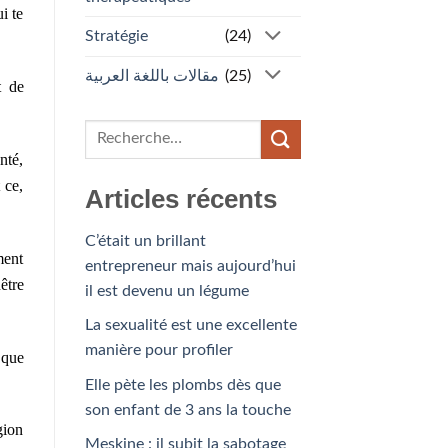
i te
Stratégie
(24)
مقالات باللغة العربية
(25)
t de
nté,
 ce,
Articles récents
C’était un brillant
ment
entrepreneur mais aujourd’hui
être
il est devenu un légume
La sexualité est une excellente
manière pour profiler
 que
Elle pète les plombs dès que
son enfant de 3 ans la touche
gion
Meskine : il subit la sabotage