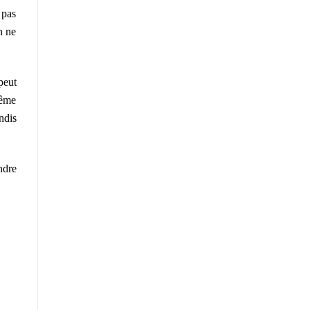
 pas
n ne
peut
même
ndis
ndre