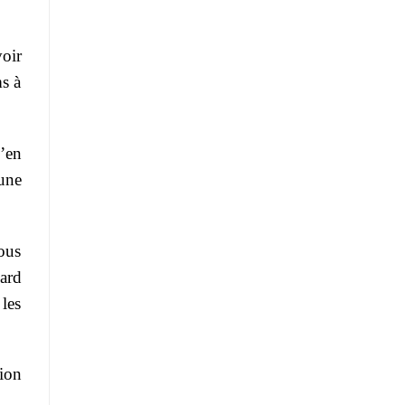
voir
ms à
’en
une
vous
ard
les
ion