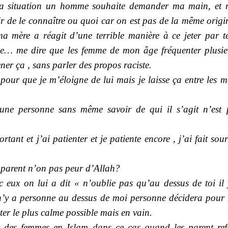
ma situation un homme souhaite demander ma main, et 
ir de le connaître ou quoi car on est pas de la même origi
a mère a réagit d’une terrible manière à ce jeter par te
onte… me dire que les femme de mon âge fréquenter plusie
ner ça , sans parler des propos raciste.
pour que je m’éloigne de lui mais je laisse ça entre les 
 une personne sans même savoir de qui il s’agit n’est 
rtant et j’ai patienter et je patiente encore , j’ai fait sou
es parent n’on pas peur d’Allah?
c eux on lui a dit « n’oublie pas qu’au dessus de toi il 
 n’y a personne au dessus de moi personne décidera pour
ester le plus calme possible mais en vain.
it des femmes en Islam dans ce cas quand les parent ref