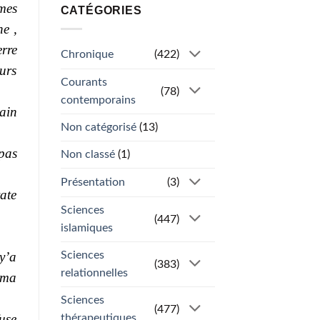
mes
CATÉGORIES
ne ,
rre
Chronique
(422)
urs
Courants
(78)
contemporains
main
Non catégorisé
(13)
pas
Non classé
(1)
Présentation
(3)
rate
Sciences
(447)
islamiques
y’a
Sciences
(383)
relationnelles
 ma
Sciences
(477)
use
thérapeutiques