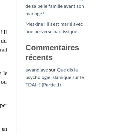
de sa belle famille avant son
mariage !
Meskine : il s’est marié avec
! Il
une perverse narcissique
e du
Commentaires
rait
récents
awandiaye
sur
Que dis la
 le
psychologie islamique sur le
 ou
TDAH? (Partie 1)
uper
 en