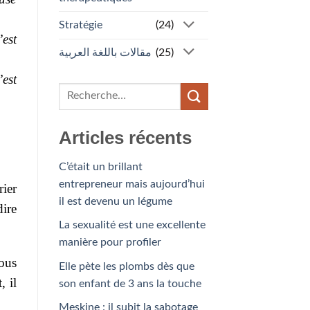
Stratégie
(24)
’est
مقالات باللغة العربية
(25)
’est
Articles récents
C’était un brillant
entrepreneur mais aujourd’hui
rier
il est devenu un légume
dire
La sexualité est une excellente
manière pour profiler
vous
Elle pète les plombs dès que
, il
son enfant de 3 ans la touche
Meskine : il subit la sabotage