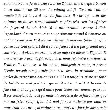
Salam alikoum. Je suis une sœur de 29 ans marié depuis 5 mois
à un homme de 30 ans du minhaj salafi. C’est un homme
machAllah vis à vis de la vie familiale. Il s’occupe bien des
enfants, prend ses responsabilités et gère très bien les affaires
du foyer al hamdoulilah. Il a une grande crainte d’Allah.
Cependant, il a un mauvais comportement quand il s’énerve ou
qu’il est contrarié. Et il a énormément de waswas (ablutions). Je
pense que tout cela est dû à son enfance : il n’a pas grandit avec
son père qui vivait en France. Et sa mère l’a laissé, à l’âge de 11
ans avec ses 2 grands frères au bled, pour rejoindre son mari en
France. Il était livré à lui-même, mangeait à peine, a arrêté
l’école, passait ses journée tout seul avec la parabole…. sans
parler du terrorisme des années 90 !Il est toujours triste au fond
de lui. Ne se sent pas bien quand il est tout seul. A besoin de
faire du mal au gens qu’il aime pour tester leur amour pour lui.
Il est conscient de tout ça mais n’acceptera de se faire aider que
par un frère salafi. Quand à moi je suis patiente car mon ex
mari était violent… j’ai enduré pire… mais un jour, je sais que je