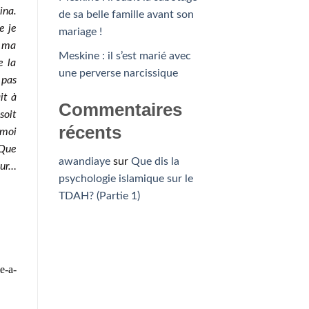
ina.
de sa belle famille avant son
e je
mariage !
e ma
Meskine : il s’est marié avec
e la
une perverse narcissique
 pas
it à
Commentaires
soit
récents
 moi
 Que
awandiaye
sur
Que dis la
our…
psychologie islamique sur le
TDAH? (Partie 1)
e-a-