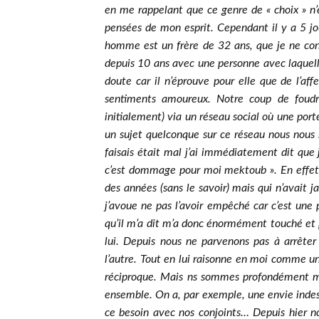
en me rappelant que ce genre de « choix » n’e
pensées de mon esprit. Cependant il y a 5 j
homme est un frère de 32 ans, que je ne con
depuis 10 ans avec une personne avec laquell
doute car il n’éprouve pour elle que de l’aff
sentiments amoureux. Notre coup de foudr
initialement) via un réseau social où une por
un sujet quelconque sur ce réseau nous nous 
faisais était mal j’ai immédiatement dit que
c’est dommage pour moi mektoub ». En effet c
des années (sans le savoir) mais qui n’avait 
j’avoue ne pas l’avoir empêché car c’est une 
qu’il m’a dit m’a donc énormément touché et
lui. Depuis nous ne parvenons pas à arrête
l’autre. Tout en lui raisonne en moi comme une
réciproque. Mais ns sommes profondément mal
ensemble. On a, par exemple, une envie indesc
ce besoin avec nos conjoints… Depuis hier no