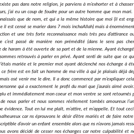
xiste pas dans notre religion, je parviens à m’exhorter et à chasser
ours, j’ai eu un coup de foudre pour un autre homme que mon mari.
naissais que de nom, et qui a la même histoire que moi (il est en
e il est censé se marier dans 7 mois inchaAllah) mais à énormémen
ection et une très forte reconnaissance mais très peu d’attirance o
e c’est passé de manière non prémédité (dans le sens pas che
te de haram à été ouverte de sa part et de la mienne. Ayant échangé
sommes retrouvés à parler en privé. Ayant senti de suite que ce qu
 j’étais mariée et le premier mot ayant déclenché nos échange à ét
e frère est en fait un homme de ma ville à qui je plaisais déjà de
jamais osé venir me le dire. Il a donc commencé par m’expliquer cela
personne qui a exactement le profil du mari que j’aurais aimé avoir
 plu et immédiatement mon coeur et mon ventre se sont retournés 
r de nous parler et nous sommes réellement tombés amoureux l’u
 évidence. Tout en lui me plaît, m’attire, et m’appelle. Et tout ceci
heureux car ns éprouvons le désir d’être mariés et de faire notre
riptible d’avoir un enfant ensemble alors que ns n’avons jamais ress
us avons décidé de cesser nos échanges car notre culpabilité et n