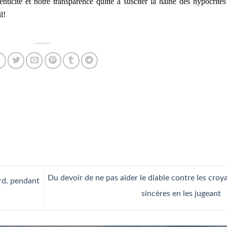
ticité et notre transparence quitte à susciter la haine des hypocrites
l!
Du devoir de ne pas aider le diable contre les croy
rd, pendant
sincères en les jugeant