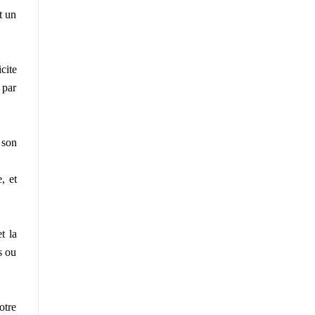
t un
cite
 par
 son
, et
t la
s ou
otre