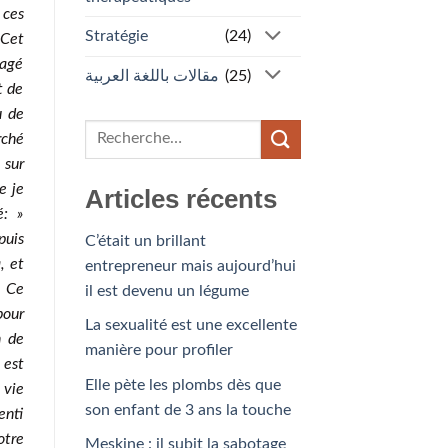
 ces
Stratégie
(24)
 Cet
gagé
مقالات باللغة العربية
(25)
t de
u de
rché
 sur
e je
Articles récents
é: »
puis
C’était un brillant
, et
entrepreneur mais aujourd’hui
. Ce
il est devenu un légume
pour
La sexualité est une excellente
n de
manière pour profiler
 est
Elle pète les plombs dès que
 vie
son enfant de 3 ans la touche
enti
otre
Meskine : il subit la sabotage