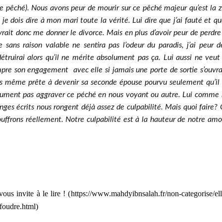
re pêché). Nous avons peur de mourir sur ce pêché majeur qu’est la z
dois dire à mon mari toute la vérité. Lui dire que j’ai fauté et qu
vrait donc me donner le divorce. Mais en plus d’avoir peur de perdr
sans raison valable ne sentira pas l’odeur du paradis, j’ai peur d
ruirai alors qu’il ne mérite absolument pas ça. Lui aussi ne veut
rompre son engagement avec elle si jamais une porte de sortie s’ouvra
suis même prête à devenir sa seconde épouse pourvu seulement qu’il 
olument pas aggraver ce péché en nous voyant ou autre. Lui comme
ges écrits nous rongent déjà assez de culpabilité. Mais quoi faire?
ouffrons réellement. Notre culpabilité est à la hauteur de notre am
vous invite à le lire ! (
https://www.mahdyibnsalah.fr/non-categorise/ell
foudre.html
)