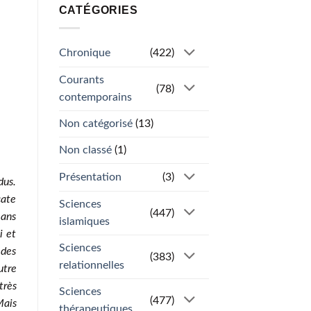
CATÉGORIES
Chronique
(422)
Courants
(78)
contemporains
Non catégorisé
(13)
Non classé
(1)
Présentation
(3)
dus.
cate
Sciences
(447)
 ans
islamiques
i et
Sciences
 des
(383)
relationnelles
utre
très
Sciences
(477)
Mais
thérapeutiques