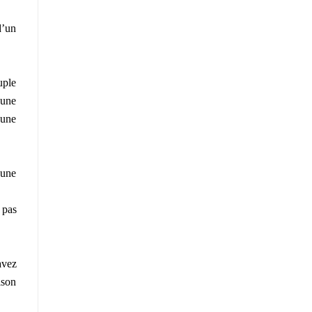
d’un
uple
 une
’une
 une
 pas
avez
ison