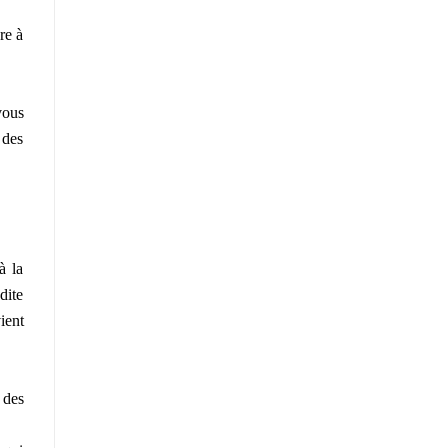
re à
vous
 des
à la
dite
ient
 des