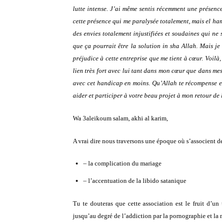
lutte intense. J’ai même sentis récemment une présence
cette présence qui me paralysée totalement, mais el ham
des envies totalement injustifiées et soudaines qui ne 
que ça pourrait être la solution in sha Allah. Mais je
préjudice à cette entreprise que me tient à cœur.
Voilà,
lien très fort avec lui tant dans mon cœur que dans mes 
avec cet handicap en moins. Qu’Allah te récompense et
aider et participer à votre beau projet à mon retour de 
Wa 3aleikoum salam, akhi al karim,
A vrai dire nous traversons une époque où s’associent d
– la complication du mariage
– l’accentuation de la libido satanique
Tu te douteras que cette association est le fruit d’un
jusqu’au degré de l’addiction par la pornographie et la