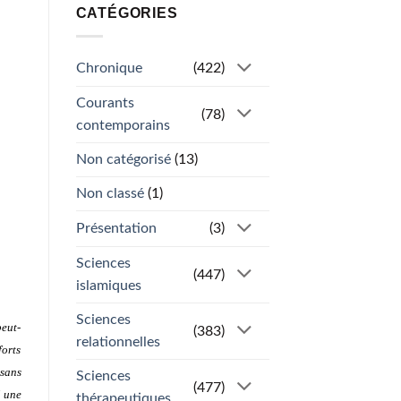
CATÉGORIES
Chronique
(422)
Courants
(78)
contemporains
Non catégorisé
(13)
Non classé
(1)
Présentation
(3)
Sciences
(447)
islamiques
Sciences
peut-
(383)
relationnelles
forts
 sans
Sciences
(477)
é une
thérapeutiques