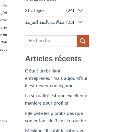
ontre
Stratégie
(24)
 j’ai
pense
مقالات باللغة العربية
(25)
porte
ir un
Allah
 vous
Articles récents
C’était un brillant
entrepreneur mais aujourd’hui
il est devenu un légume
La sexualité est une excellente
manière pour profiler
Elle pète les plombs dès que
son enfant de 3 ans la touche
aînés
Meskine : il subit la sabotage