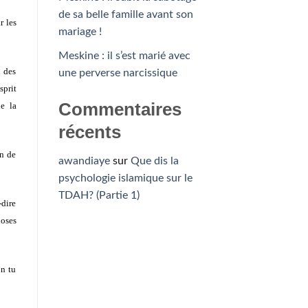
de sa belle famille avant son
r les
mariage !
Meskine : il s’est marié avec
n des
une perverse narcissique
sprit
Commentaires
de la
récents
on de
awandiaye
sur
Que dis la
psychologie islamique sur le
TDAH? (Partie 1)
-dire
hoses
on tu