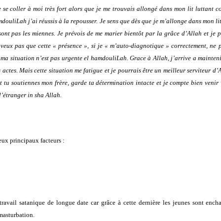
 se coller à moi très fort alors que je me trouvais allongé dans mon lit luttant c
douliLah j’ai réussis à la repousser.
Je sens que dès que je m’allonge dans mon lit
sont pas les miennes.
Je prévois de me marier bientôt par la grâce d’Allah et je 
 veux pas que cette « présence », si je « m’auto-diagnotique » correctement, ne 
 ma situation n’est pas urgente el hamdouliLah. Grace à Allah, j’arrive a mainten
actes. Mais cette situation me fatigue et je pourrais être un meilleur serviteur d’
 tu soutiennes mon frère, garde ta détermination intacte et je compte bien venir
l’étranger in sha Allah.
eux principaux facteurs :
 travail satanique de longue date car grâce à cette dernière les jeunes sont ench
 masturbation.