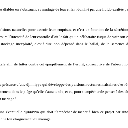
des diables en s’obstruant au mariage de leur enfant dominé par une libido exaltée pa
sions naturelles pour asseoir leurs emprises, et c’est en fonction de la sécrétio
e l’intensité de leur contrôle d’où le fait qu’un célibataire risque de voir son e
n stockage inexploité, c’est-à-dire non dépensé dans le hallal, de la semence 
ale afin de lutter contre cet éparpillement de l’esprit, consécutive de l’absorpti
de la présence d’une djinniyya qui développe des pulsions nocturnes malsaines c’est-à
tement dans le piège qu’elle t’aura tendu, et ce, pour t’empêcher de penser à des c
u mariage !
d’une éventuelle djinniyya qui doit t’empêcher de mener à bien ce projet car sin
ent à ton éloignement du mariage !