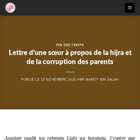
Passer
au
contenu
FIN DES TEMPS
Lettre d’une sœur à propos de la hijra et
de la corruption des parents
PUBLIÉ LE
15 NOVEMBRE 2015
PAR
MAHDY IBN SALAH
Assalam oualik wa rahmatu Llahi wa barakatu. J’espère que