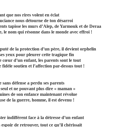
nt que nos rires volent en éclat
ouciance nous détourne de ton désarroi
ents tapisse les murs d’Alep, de Yarmouk et de Deraa
ie, le nom qui résonne dans le monde avec effroi !
uté de la protection d’un père, il devient orphelin
es yeux pour pleurer cette tragique fin
 cœur d’un enfant, les parents sont le tout
le fidèle soutien et l’affection par-dessus tout !
re sans défense a perdu ses parents
 seul et ne pouvant plus dire « maman »
ruines de son enfance maintenant révolue
use de la guerre, homme, il est devenu !
r indifférent face à la détresse d’un enfant
espoir de retrouver, tout ce qu’il chérissait