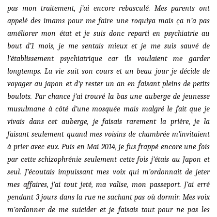
pas mon traitement, j’ai encore rebasculé. Mes parents ont
appelé des imams pour me faire une roquiya mais ça n’a pas
améliorer mon état et je suis donc reparti en psychiatrie au
bout d’1 mois, je me sentais mieux et je me suis sauvé de
l’établissement psychiatrique car ils voulaient me garder
longtemps. La vie suit son cours et un beau jour je décide de
voyager au japon et d’y rester un an en faisant pleins de petits
boulots. Par chance j’ai trouvé la bas une auberge de jeunesse
musulmane à côté d’une mosquée mais malgré le fait que je
vivais dans cet auberge, je faisais rarement la prière, je la
faisant seulement quand mes voisins de chambrée m’invitaient
à prier avec eux. Puis en Mai 2014, je fus frappé encore une fois
par cette schizophrénie seulement cette fois j’étais au Japon et
seul. J’écoutais impuissant mes voix qui m’ordonnait de jeter
mes affaires, j’ai tout jeté, ma valise, mon passeport. J’ai erré
pendant 3 jours dans la rue ne sachant pas où dormir. Mes voix
m’ordonner de me suicider et je faisais tout pour ne pas les