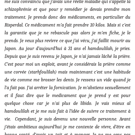
me suis convaincu que j’avais une réelle maladie qui s’appelle la
schizophrénie et que pour y remédier je devais prendre mon
traitement. Je prends donc des médicaments, en particulier du
Risperdal. Ce médicament m’a fait prendre 10 kilos. Mais si c’est
la garantie que je ne rebascule pas alors je m’en fiche, je le
prends. Je veux plus revivre ce que j’ai vécu, j’ai faillit mourir au
Japon. Au jour d’aujourd’hui à 31 ans el hamdoulilah, je pries.
Depuis que je suis revenu je Japon, je n’ai jamais lâché la prière.
C’est pour moi un exploit, avant je considérais la prière comme
une corvée (starhfoulilah) mais maintenant c’est une habitude
de vie comme me brosser les dents. Je ressens un vide quand je
l’a fait pas. J’ai arrêter la fornication. Je m’abstiens sexuellement
et il faut dire que le medicament que je prend y est pour
quelque chose car je n’ai plus de libido. Je vais mieux al
hamdoulilah et je me suis fait à l’idée de suivre ce traitement à
vie. Cependant, je suis devenu une nouvelle personne. Avant
j’étais ambitieux aujourd’hui je me contente de vivre, d’être en
bonne santé, d’avoir un toit et à manger. Je ne me sens pas