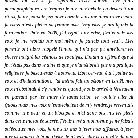
obsédé du sex et je regardais assez souvent des films
pornographiques sur lesquels je me masturbais, ça devenait un
rituel, je ne pouvais pas aller dormir sans me masturber avant.
Je rencontrais pleins de femme avec lesquelles je pratiquais la
fornication. Puis en 2009, j’ai refait une crise, j’entendais des
voix, je me repliais sur moi même, je parlais tout seul… Mes
parents ont alors rappelé l’imam qui n’a pas pu améliorer les
choses malgré les séances de roquiyas. L’imam a affirmé que si
je n’étais pas dans le dine et que je n’améliorais pas ma pratique
religieuse, je basculerais à nouveau. Mon cerveau était pollué de
voix et d’hallucinations. J’ai même fait un séjour en Israël, mes
voix m’obstinait à s’y rendre et quand je suis arrivé à Jérusalem
en passant par les murs de lamentation, je voulais aller Al
Quods mais mes voix m’empêchaient de m’y rendre, je ressentais
comme une peur et un blocage et n’ai donc pas mis les pieds
dans cette mosquée sacrée. J’étais livré à moi même, je ne faisais
qu’écouter mes voix, je me suis mis à jeter mes affaires, à jeter
mes vêtements à la poubelle. Je n’avais plus le contrôle de moi