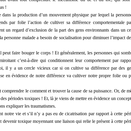
as !
e dans la production d’un mouvement physique par lequel la personn
tends par folie l’action de cultiver sa différence comportementale pa
t un regard d’exclusion de la part des gens environnants dans un ce
 la personne malade a besoin de socialisation pour diminuer l’impact de
il peut faire bouger le corps ! Et généralement, les personnes qui somb
miroitant c’est-à-dire qui conditionnent leur comportement par rappo
i, il y a un cercle vicieux car si on cultive sa différence par des ge
e en évidence de notre différence va cultiver notre propre folie ou p
ut comprendre le comment et trouver la cause de sa puissance. Or, de 
si des périodes toxiques ! Et, là je viens de mettre en évidence un concept
ns expliquer les traumatismes.
t notre vie et s’il n’y a pas eu de cicatrisation par rapport à cette pér
t devenir toxique moyennant une liaison qui relie le présent à cette pér