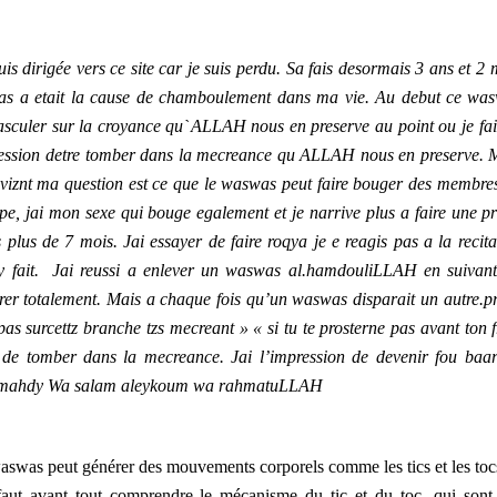
 dirigée vers ce site car je suis perdu. Sa fais desormais 3 ans et 2 
as a etait la cause de chamboulement dans ma vie. Au debut ce wa
 a basculer sur la croyance quˋALLAH nous en preserve au point ou je fai
impression detre tomber dans la mecreance qu ALLAH nous en preserve. 
u viznt ma question est ce que le waswas peut faire bouger des membre
spe, jai mon sexe qui bouge egalement et je narrive plus a faire une pr
plus de 7 mois. Jai essayer de faire roqya je e reagis pas a la recita
 ny fait. Jai reussi a enlever un waswas al.hamdouliLLAH en suivant
orer totalement. Mais a chaque fois qu’un waswas disparait un autre.p
 pas surcettz branche tzs mecreant » « si tu te prosterne pas avant ton f
r de tomber dans la mecreance. Jai l’impression de devenir fou baa
re mahdy Wa salam aleykoum wa rahmatuLLAH
waswas peut générer des mouvements corporels comme les tics et les toc
il faut avant tout comprendre le mécanisme du tic et du toc, qui sont