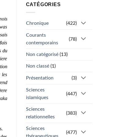
CATÉGORIES
mois
Chronique
(422)
swas
sais
Courants
(78)
Mais
contemporains
s du
Non catégorisé
(13)
iere
Non classé
(1)
tion
 les
Présentation
(3)
rend
Sciences
rere
(447)
islamiques
raka
Sciences
(383)
relationnelles
s.
Sciences
(477)
thérapeutiques
 des