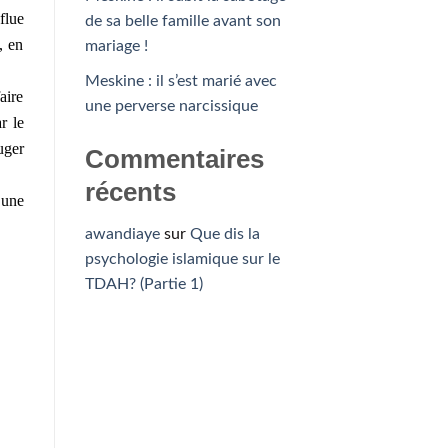
flue
de sa belle famille avant son
, en
mariage !
Meskine : il s’est marié avec
aire
une perverse narcissique
r le
uger
Commentaires
récents
 une
awandiaye
sur
Que dis la
psychologie islamique sur le
TDAH? (Partie 1)