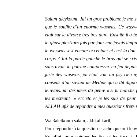
Salam aleykoum. Jai un gros probleme je me suis
que je souffre d’un enorme waswas. Ce wasw
etait sur le divorce tres tres dure. Ensuite il
le ghusl plusizurs fois par jour car javais l
le waswas sest encore accentuer et cest la.do
corps ? Jai la.partie gauche le bras qui se cri
sans avoir la potrine compresser en feu depuis 
juste des waswas, jai etait voir un psy rien
conseils d’un savant de Medine qui a dit dign
le.relais. jai des idees du genre « si tu marche
tes mecreant » etc etc et je les suis de peu
ALLAH ufik de repondre a mes questions frè
Wa 3aleikoum salam, akhi al karil,
Pour répondre à ta question : sache que oui le 
En effet, pour soigner les tics et les tocs, 