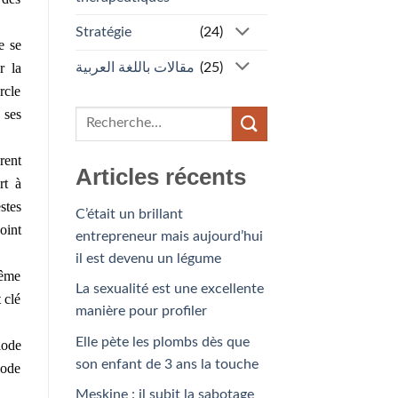
Stratégie
(24)
e se
r la
مقالات باللغة العربية
(25)
rcle
 ses
rent
Articles récents
rt à
stes
C’était un brillant
oint
entrepreneur mais aujourd’hui
il est devenu un légume
même
La sexualité est une excellente
 clé
manière pour profiler
Elle pète les plombs dès que
iode
son enfant de 3 ans la touche
iode
Meskine : il subit la sabotage